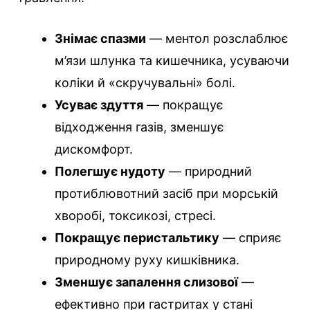
Знімає спазми
— ментол розслаблює
м’язи шлунка та кишечника, усуваючи
коліки й «скручувальні» болі.
Усуває здуття
— покращує
відходження газів, зменшує
дискомфорт.
Полегшує нудоту
— природний
протиблювотний засіб при морській
хворобі, токсикозі, стресі.
Покращує перистальтику
— сприяє
природному руху кишківника.
Зменшує запалення слизової
—
ефективно при гастритах у стані