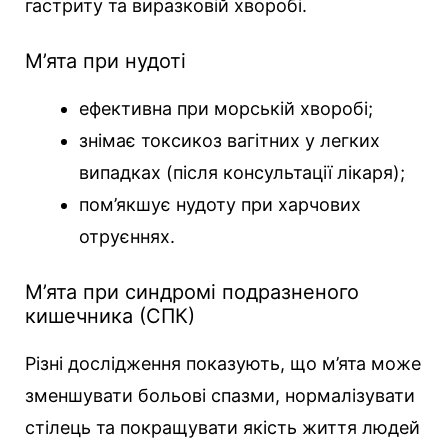
гастриту та виразковій хворобі.
М’ята при нудоті
ефективна при морській хворобі;
знімає токсикоз вагітних у легких
випадках (після консультації лікаря);
пом’якшує нудоту при харчових
отруєннях.
М’ята при синдромі подразненого
кишечника (СПК)
Різні дослідження показують, що м’ята може
зменшувати больові спазми, нормалізувати
стілець та покращувати якість життя людей