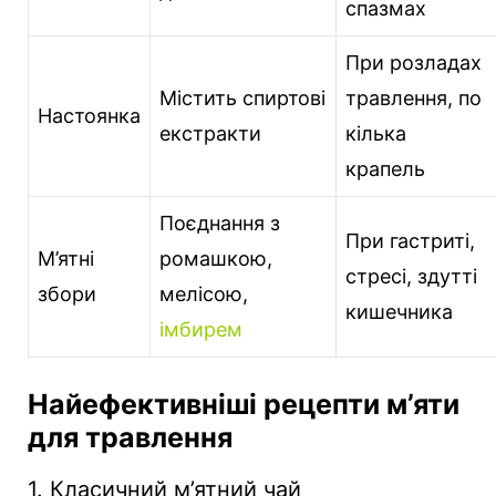
спазмах
При розладах
Містить спиртові
травлення, по
Настоянка
екстракти
кілька
крапель
Поєднання з
При гастриті,
М’ятні
ромашкою,
стресі, здутті
збори
мелісою,
кишечника
імбирем
Найефективніші рецепти м’яти
для травлення
1. Класичний м’ятний чай