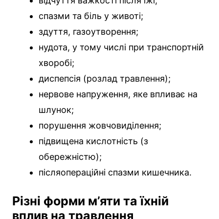
відчуття важкості після їжі;
спазми та біль у животі;
здуття, газоутворення;
нудота, у тому числі при транспортній
хворобі;
диспепсія (розлад травлення);
нервове напруження, яке впливає на
шлунок;
порушення жовчовиділення;
підвищена кислотність (з
обережністю);
післяопераційні спазми кишечника.
Різні форми м’яти та їхній
вплив на травлення