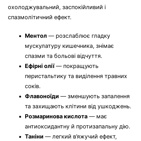
охолоджувальний, заспокійливий і
спазмолітичний ефект.
Ментол
— розслаблює гладку
мускулатуру кишечника, знімає
спазми та больові відчуття.
Ефірні олії
— покращують
перистальтику та виділення травних
соків.
Флавоноїди
— зменшують запалення
та захищають клітини від ушкоджень.
Розмаринова кислота
— має
антиоксидантну й протизапальну дію.
Таніни
— легкий в’яжучий ефект,