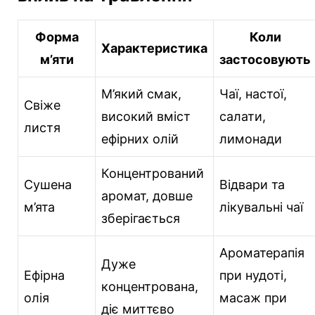
Форма
Коли
Характеристика
м’яти
застосовують
М’який смак,
Чаї, настої,
Свіже
високий вміст
салати,
листя
ефірних олій
лимонади
Концентрований
Сушена
Відвари та
аромат, довше
м’ята
лікувальні чаї
зберігається
Ароматерапія
Дуже
Ефірна
при нудоті,
концентрована,
олія
масаж при
діє миттєво