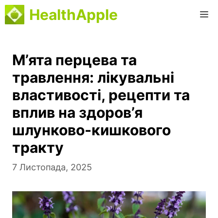
Перейти
HealthApple
М
до
вмісту
М’ята перцева та
травлення: лікувальні
властивості, рецепти та
вплив на здоров’я
шлунково-кишкового
тракту
7 Листопада, 2025