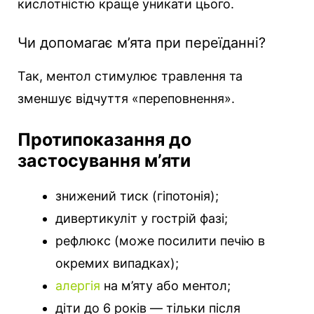
кислотністю краще уникати цього.
Чи допомагає м’ята при переїданні?
Так, ментол стимулює травлення та
зменшує відчуття «переповнення».
Протипоказання до
застосування м’яти
знижений тиск (гіпотонія);
дивертикуліт у гострій фазі;
рефлюкс (може посилити печію в
окремих випадках);
алергія
на м’яту або ментол;
діти до 6 років — тільки після