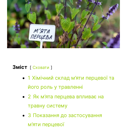
Зміст
Сховати
1
Хімічний склад м’яти перцевої та
його роль у травленні
2
Як м’ята перцева впливає на
травну систему
3
Показання до застосування
м’яти перцевої