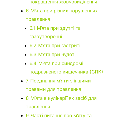
покращення жовчовиділення
6
М’ята при різних порушеннях
травлення
6.1
М’ята при здутті та
газоутворенні
6.2
М’ята при гастриті
6.3
М’ята при нудоті
6.4
М’ята при синдромі
подразненого кишечника (СПК)
7
Поєднання м’яти з іншими
травами для травлення
8
М’ята в кулінарії як засіб для
травлення
9
Часті питання про м’яту та