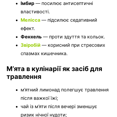
Імбир
— посилює антисептичні
властивості.
Мелісса
— підсилює седативний
ефект.
Фенхель
— проти здуття та кольок.
Звіробій
— корисний при стресових
спазмах кишечника.
М’ята в кулінарії як засіб для
травлення
м’ятний лимонад полегшує травлення
після важкої їжі;
чай із м’яти після вечері зменшує
ризик нічної нудоти;