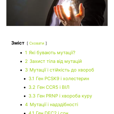
Зміст
Сховати
1
Які бувають мутації?
2
Захист тіла від мутацій
3
Мутації і стійкість до хвороб
3.1
Ген PCSK9 і холестерин
3.2
Ген CCR5 і ВІЛ
3.3
Ген PRNP і хвороба куру
4
Мутації і надздібності
4.1
Ген DEC2 і сон