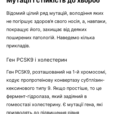
Мутації і стійкість до хвороб
Відомий цілий ряд мутацій, володіння яких
не погіршує здоров’я свого носія, а, навпаки,
покращує його, захищає від деяких
поширених патологій. Наведемо кілька
прикладів.
Ген PCSK9 і холестерин
Ген PCSK9, розташований на 1-й хромосомі,
кодує пропротеінову конвертазу субтлізин-
кексинового типу 9. Якщо простіше, то це
фермент-гідролаза, який задіяний в
гомеостазі холестерину. Є мутації гена, які
призводять до підвищення рівня