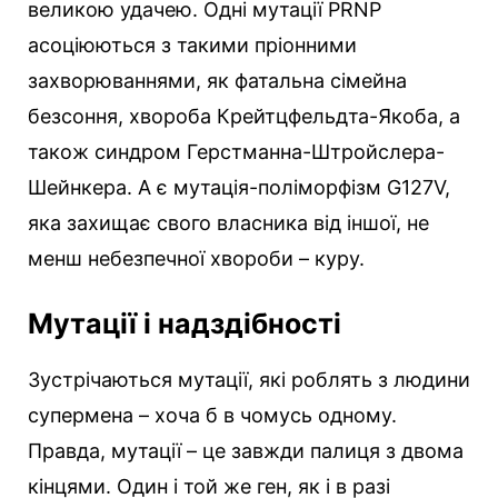
великою удачею. Одні мутації PRNP
асоціюються з такими пріонними
захворюваннями, як фатальна сімейна
безсоння, хвороба Крейтцфельдта-Якоба, а
також синдром Герстманна-Штройслера-
Шейнкера. А є мутація-поліморфізм G127V,
яка захищає свого власника від іншої, не
менш небезпечної хвороби – куру.
Мутації і надздібності
Зустрічаються мутації, які роблять з людини
супермена – хоча б в чомусь одному.
Правда, мутації – це завжди палиця з двома
кінцями. Один і той же ген, як і в разі