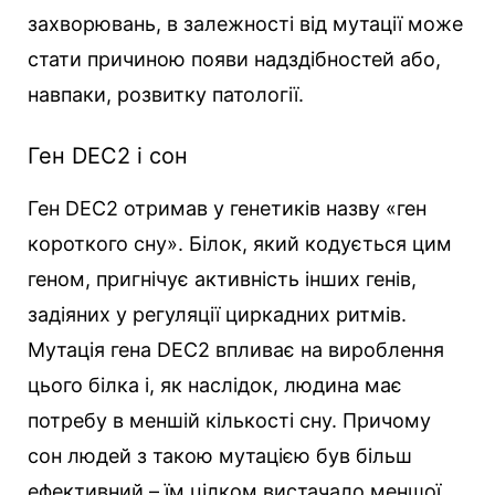
захворювань, в залежності від мутації може
стати причиною появи надздібностей або,
навпаки, розвитку патології.
Ген DEC2 і сон
Ген DEC2 отримав у генетиків назву «ген
короткого сну». Білок, який кодується цим
геном, пригнічує активність інших генів,
задіяних у регуляції циркадних ритмів.
Мутація гена DEC2 впливає на вироблення
цього білка і, як наслідок, людина має
потребу в меншій кількості сну. Причому
сон людей з такою мутацією був більш
ефективний – їм цілком вистачало меншої