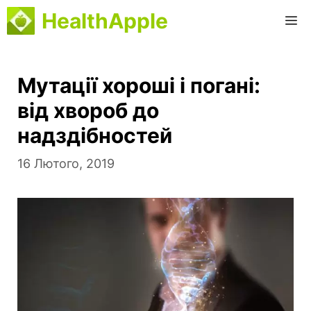
Перейти
HealthApple
М
до
вмісту
Мутації хороші і погані:
від хвороб до
надздібностей
16 Лютого, 2019