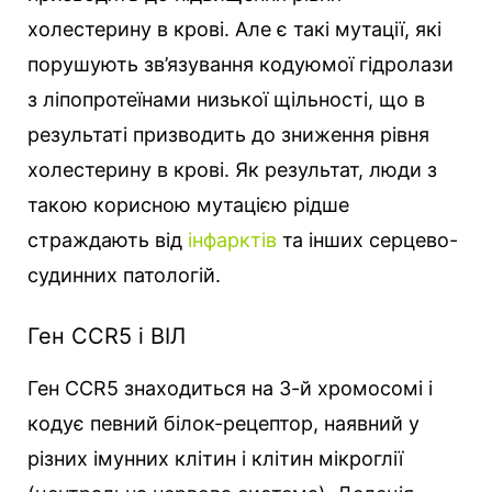
холестерину в крові. Але є такі мутації, які
порушують зв’язування кодуюмої гідролази
з ліпопротеїнами низької щільності, що в
результаті призводить до зниження рівня
холестерину в крові. Як результат, люди з
такою корисною мутацією рідше
страждають від
інфарктів
та інших серцево-
судинних патологій.
Ген CCR5 і ВІЛ
Ген CCR5 знаходиться на 3-й хромосомі і
кодує певний білок-рецептор, наявний у
різних імунних клітин і клітин мікроглії