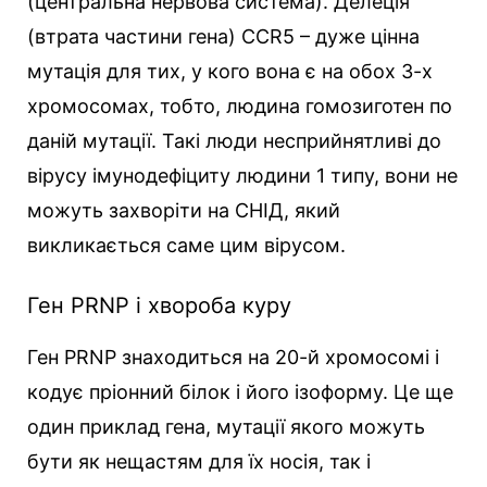
(центральна нервова система). Делеція
(втрата частини гена) CCR5 – дуже цінна
мутація для тих, у кого вона є на обох 3-х
хромосомах, тобто, людина гомозиготен по
даній мутації. Такі люди несприйнятливі до
вірусу імунодефіциту людини 1 типу, вони не
можуть захворіти на СНІД, який
викликається саме цим вірусом.
Ген PRNP і хвороба куру
Ген PRNP знаходиться на 20-й хромосомі і
кодує пріонний білок і його ізоформу. Це ще
один приклад гена, мутації якого можуть
бути як нещастям для їх носія, так і