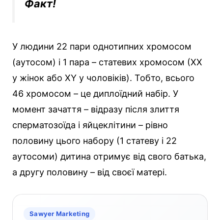
Факт!
У людини 22 пари однотипних хромосом
(аутосом) і 1 пара – статевих хромосом (ХХ
у жінок або ХY у чоловіків). Тобто, всього
46 хромосом – це диплоїдний набір. У
момент зачаття – відразу після злиття
сперматозоїда і яйцеклітини – рівно
половину цього набору (1 статеву і 22
аутосоми) дитина отримує від свого батька,
а другу половину – від своєї матері.
Sawyer Marketing