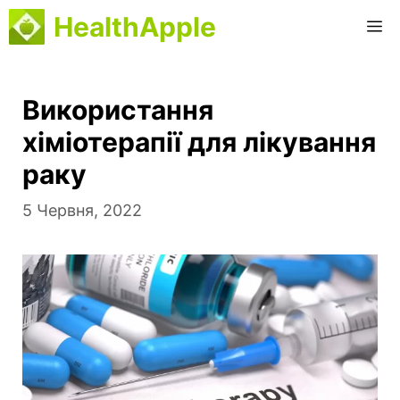
Перейти
HealthApple
М
до
вмісту
Використання
хіміотерапії для лікування
раку
5 Червня, 2022