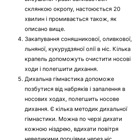
склянкою окропу, настоюється 20
хвилин і промивається також, як
описано вище.
Закапування соняшникової, оливкової,
льняної, кукурудзяної олії в ніс. Кілька
крапель допоможуть очистити носові
ходи і полегшити дихання.
Дихальна гімнастика допоможе
позбутися від набряків і запалення в
носових ходах, полегшить носове
дихання. Є кілька методик дихальної
гімнастики. Можна по черзі дихати
кожною ніздрею, вдихати повітря
невеликими порціями через ніс,