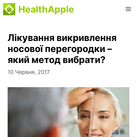
Перейти
HealthApple
М
до
вмісту
Лікування викривлення
носової перегородки –
який метод вибрати?
10 Червня, 2017