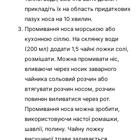
прикладіть їх на область придаткових
пазух носа на 10 хвилин.
Промивання носа морською або
кухонною сіллю. На склянку води
(200 мл) додати 1,5 чайні ложки солі,
розмішати. Можна промивати ніс,
вливаючи через носик заварного
чайника сольовий розчин або
втягувати розчин носом, розчин
повинен виливатися через рот.
Промивання носа можна зробити,
використовуючи настої ромашки,
шавлії, полину. Чайну ложку
висушеної трави заливається