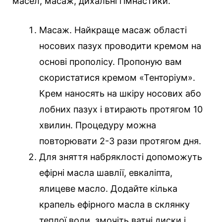
масел, масаж, дихальні гімнастики.
Масаж. Найкраще масаж області
носових пазух проводити кремом на
основі прополісу. Пропоную вам
скористатися кремом «Тенторіум».
Крем наносять на шкіру носових або
лобних пазух і втирають протягом 10
хвилин. Процедуру можна
повторювати 2-3 рази протягом дня.
Для зняття набряклості допоможуть
ефірні масла шавлії, евкаліпта,
ялицеве масло. Додайте кілька
крапель ефірного масла в склянку
теплої води, змочіть ватні диски і