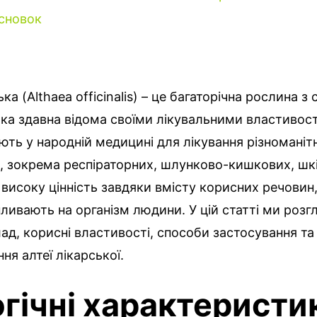
сновок
ка (Althaea officinalis) – це багаторічна рослина з
ка здавна відома своїми лікувальними властивостя
ть у народній медицині для лікування різноманіт
, зокрема респіраторних, шлунково-кишкових, шк
високу цінність завдяки вмісту корисних речовин,
ливають на організм людини. У цій статті ми роз
ад, корисні властивості, способи застосування т
ня алтеї лікарської.
огічні характеристи