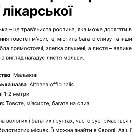
 лікарської
ька – це трав’яниста рослина, яка може досягати в
іння товсте і м’ясисте, містить багато слизу та інш
бла прямостоячі, злегка опушені, а листя – велике
а вигляд нагадує листя мальви.
ство
: Мальвові
ька назва
: Althaea officinalis
а
: 1-2 метри
я
: Товсте, м’ясисте, багате на слиз
на вологих і багатих ґрунтах, часто зустрічається 
 болотистих місцях. Її можна знайти в Європі, Азії, 