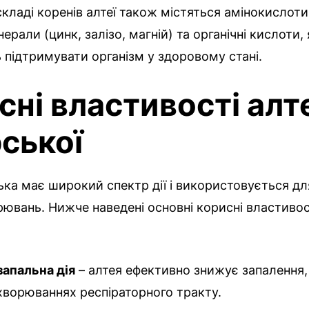
 складі коренів алтеї також містяться амінокислоти
ерали (цинк, залізо, магній) та органічні кислоти, 
підтримувати організм у здоровому стані.
сні властивості алт
рської
ька має широкий спектр дії і використовується дл
рювань. Нижче наведені основні корисні властивост
апальна дія
– алтея ефективно знижує запалення
хворюваннях респіраторного тракту.