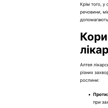
Крім того, у
речовини, мін
допомагають 
Кори
ліка
Алтея лікарс
різних захво
рослини:
Протиз
при за