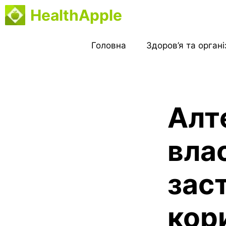
Перейти
HealthApple
до
вмісту
Головна
Здоров’я та орган
Алт
вла
зас
кор