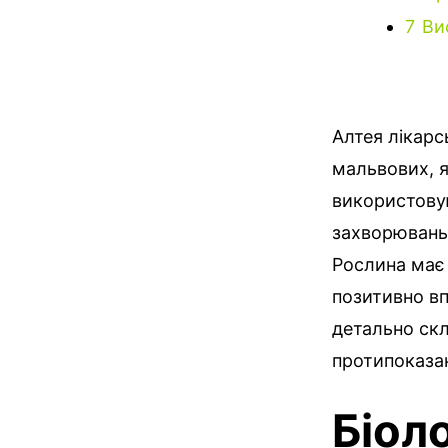
7
Ви
Алтея лікарсь
мальвових, я
використовую
захворювань
Рослина має 
позитивно вп
детально скл
протипоказан
Біол