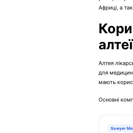
Африці, а та
Кори
алтеї
Алтея лікарс
для медицини.
мають корисн
Основні комп
Sawyer Ma