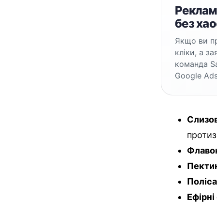
Реклама
без хао
Якщо ви пр
кліки, а з
команда S
Google Ads
Слизов
протиз
Флаво
Пекти
Поліс
Ефірні 