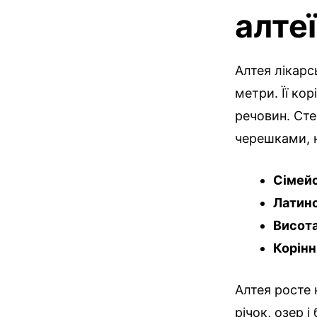
алтеї
Алтея лікарс
метри. Її кор
речовин. Сте
черешками, н
Сімей
Латинс
Висот
Корінн
Алтея росте 
річок, озер і