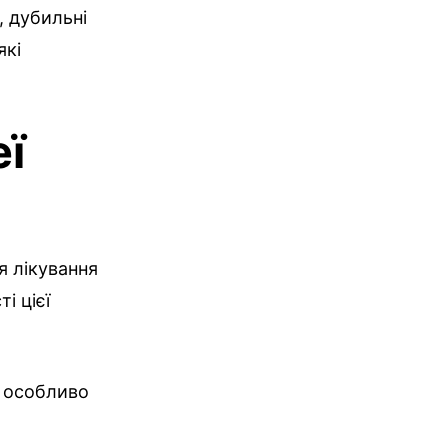
, дубильні
які
еї
я лікування
і цієї
, особливо