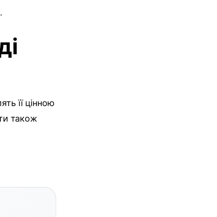
.
ді
ять її цінною
іти також