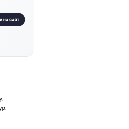
и на сайт
ь
у.
ур.