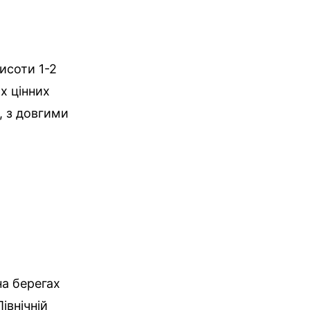
исоти 1-2
их цінних
, з довгими
на берегах
Північній