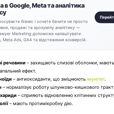
 в Google, Meta та аналітика
су
Перейт
осуваєте бізнес і хочете бачити не просто
аявки, продажі та зрозумілу аналітику —
awyer Marketing допоможе налаштувати
, Meta Ads, GA4 та відстеження конверсій.
і речовини
– захищають слизові оболонки, мают
апальний ефект.
ноїди
– антиоксиданти, що зміцнюють
імунітет
.
н
– нормалізує роботу шлунково-кишкового тракт
ахариди
– сприяють відновленню клітинних структ
олії
– мають протимікробну дію.