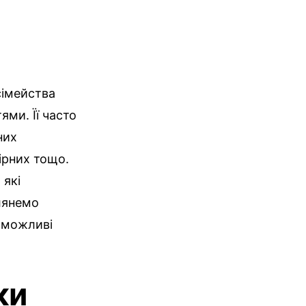
 сімейства
ми. Її часто
них
ірних тощо.
 які
глянемо
а можливі
ки