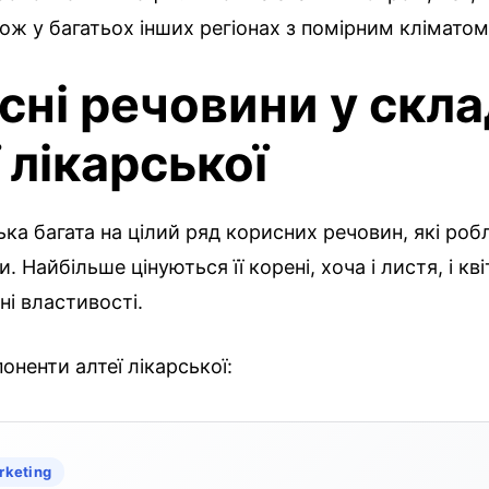
кож у багатьох інших регіонах з помірним кліматом
сні речовини у скла
 лікарської
ька багата на цілий ряд корисних речовин, які робл
 Найбільше цінуються її корені, хоча і листя, і кв
і властивості.
оненти алтеї лікарської:
rketing