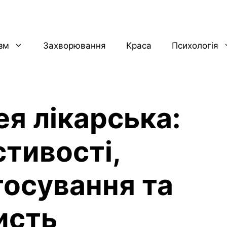
ізм
Захворювання
Краса
Психологія
ея лікарська:
стивості,
тосування та
исть