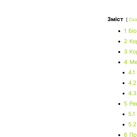
Зміст
Схо
1
Біо
2
Ко
3
Ко
4
Ме
4.1
4.2
4.3
5
Ре
5.1
5.2
6
Пр