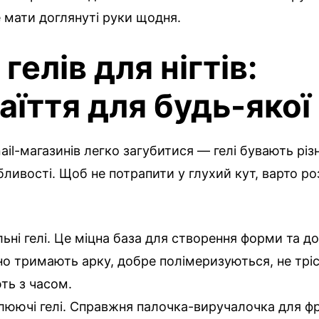
е мати доглянуті руки щодня.
гелів для нігтів:
їття для будь-якої 
ail-магазинів легко загубитися — гелі бувають різн
бливості. Щоб не потрапити у глухий кут, варто ро
льні гелі. Це міцна база для створення форми та д
но тримають арку, добре полімеризуються, не тріс
ть з часом.
юючі гелі. Справжня палочка-виручалочка для ф