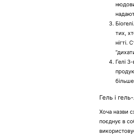
нюдови
надают
Біогелі
тих, х
нігті.
“дихат
Гелі 3-
продук
більше
Гель і гель
Хоча назви с
поєднує в со
використовує