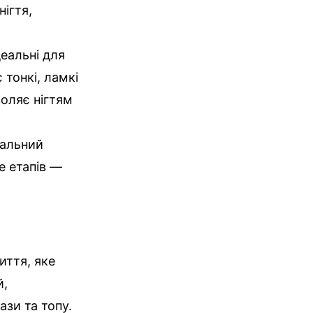
ігтя,
деальні для
 тонкі, ламкі
воляє нігтям
рсальний
е етапів —
иття, яке
й,
ази та топу.