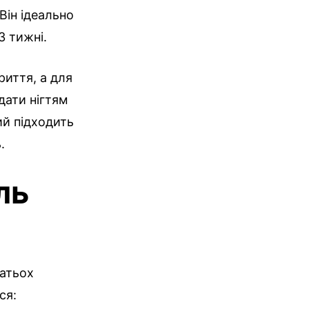
Він ідеально
3 тижні.
риття, а для
дати нігтям
ий підходить
.
ль
гатьох
ся: