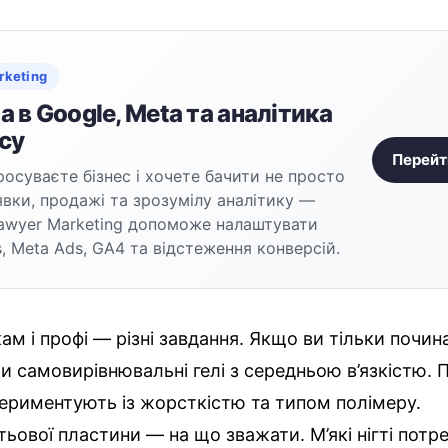
rketing
 в Google, Meta та аналітика
су
Перейт
осуваєте бізнес і хочете бачити не просто
аявки, продажі та зрозумілу аналітику —
awyer Marketing допоможе налаштувати
, Meta Ads, GA4 та відстеження конверсій.
ам і профі — різні завдання. Якщо ви тільки почин
и самовирівнювальні гелі з середньою в’язкістю. 
ериментують із жорсткістю та типом полімеру.
гтьової пластини — на що зважати. М’які нігті пот