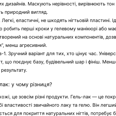
х дизайнів. Маскують нерівності, вирівнюють тон н
ь природний вигляд.
. Легкі, еластичні, не шкодять нігтьовій пластині. І
то робить перші кроки у гелевому манікюрі або має
 Створений на основі натуральних компонентів, доз
и”, менш агресивний.
в-1. Зручний варіант для тих, хто цінує час. Уніве
т, що поєднує базу, будівельний шар і фініш. Менш
 результату.
-лак: у чому різниця?
хожі, це зовсім різні продукти. Гель-лак — це покр
бі властивості звичайного лаку та гелю. Він легши
ться для покриття натуральних нігтів, потребує б