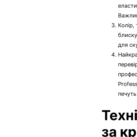
еласти
Важлив
Колір,
блиску
для ск
Найкра
переві
профес
Profess
печуть
Техн
за к