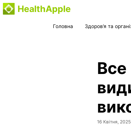
Перейти
HealthApple
до
вмісту
Головна
Здоров’я та орган
Все 
вид
вик
16 Квітня, 2025