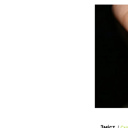
Зміст
Схо