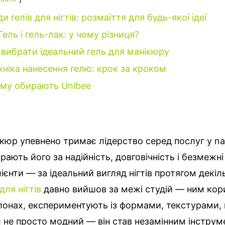
и гелів для нігтів: розмаїття для будь-якої ідеї
Гель і гель-лак: у чому різниця?
 вибрати ідеальний гель для манікюру
хніка нанесення гелю: крок за кроком
му обирають Unibee
кюр упевнено тримає лідерство серед послуг у nai
ають його за надійність, довговічність і безмежн
ієнти — за ідеальний вигляд нігтів протягом декіл
для нігтів
давно вийшов за межі студій — ним кор
алонах, експериментують із формами, текстурами,
 не просто модний — він став незамінним інструм