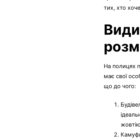
тих, хто хоч
Види 
розма
На полицях n
має свої осо
що до чого:
Будіве
ідеаль
жовтію
Камуфл