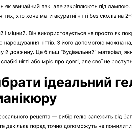
ь як звичайний лак, але закріплюють під лампою. 
 тих, хто хоче мати акуратні нігті без сколів на 2–
й і міцний. Він використовується не просто як пок
о нарощування нігтів. З його допомогою можна на
 й довжину. Це більш “будівельний” матеріал, як
слабкі нігті або мріє про довгі, але свої не ростуть
ибрати ідеальний ге
манікюру
версального рецепта — вибір гелю залежить від ба
те декілька порад точно допоможуть не помилити