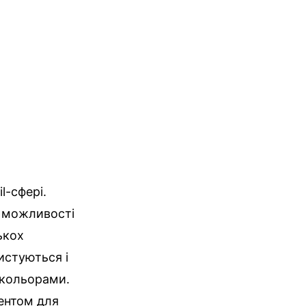
l-сфері.
і можливості
ькох
истуються і
 кольорами.
ентом для