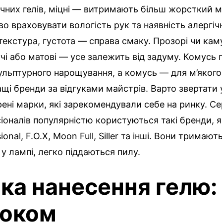
чних гелів, міцні — витримають більш жорсткий м
о враховувати вологість рук та наявність алергіч
 текстура, густота — справа смаку. Прозорі чи кам
чі або матові — усе залежить від задуму. Комусь 
ульптурного нарощування, а комусь — для м’якого
щі бренди за відгуками майстрів. Варто звертати 
рені марки, які зарекомендували себе на ринку. С
іоналів популярністю користуються такі бренди, 
ional, F.O.X, Moon Full, Siller та інші. Вони тримают
 у лампі, легко піддаються пилу.
іка нанесення гелю:
роком