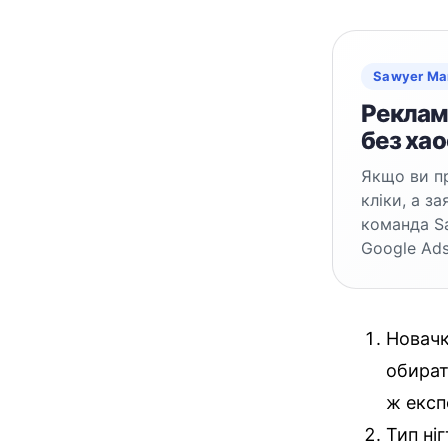
Sawyer Ma
Реклама
без хао
Якщо ви пр
кліки, а з
команда S
Google Ads
Новачк
обират
ж експ
Тип ні