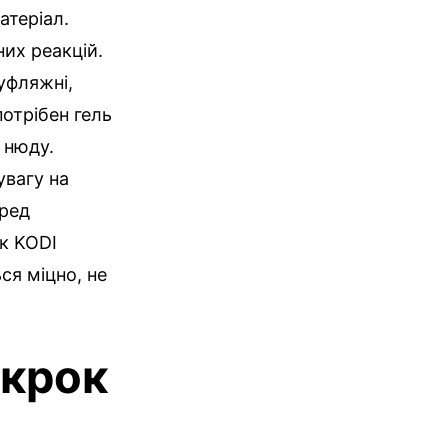
атеріал.
них реакцій.
уфляжні,
потрібен гель
 нюду.
увагу на
еред
як KODI
ься міцно, не
 крок