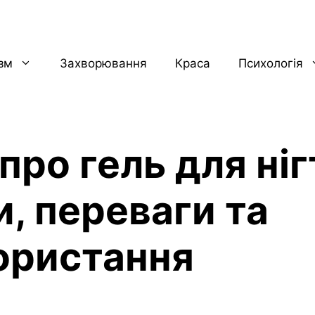
ізм
Захворювання
Краса
Психологія
про гель для ніг
и, переваги та
ористання