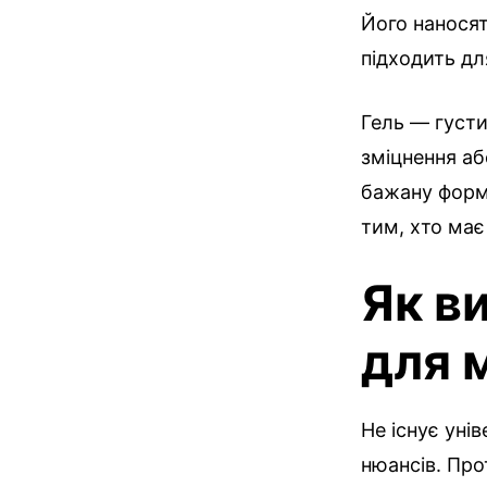
Його наносят
підходить для
Гель — густи
зміцнення аб
бажану форму
тим, хто має 
Як в
для 
Не існує уні
нюансів. Про