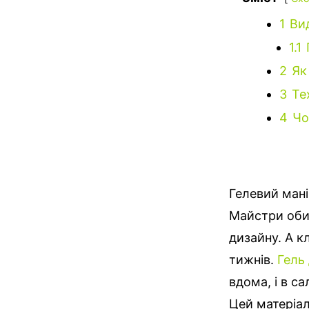
1
Вид
1.1
2
Як
3
Те
4
Чо
Гелевий мані
Майстри обир
дизайну.
А кл
тижнів.
Гель 
вдома, і в с
Цей матеріал