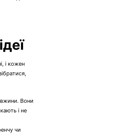
ідеї
і, і кожен
зібратися,
овжини. Вони
кають і не
ренчу чи