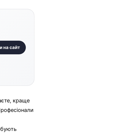
и на сайт
аєте, краще
Професіонали
ребують