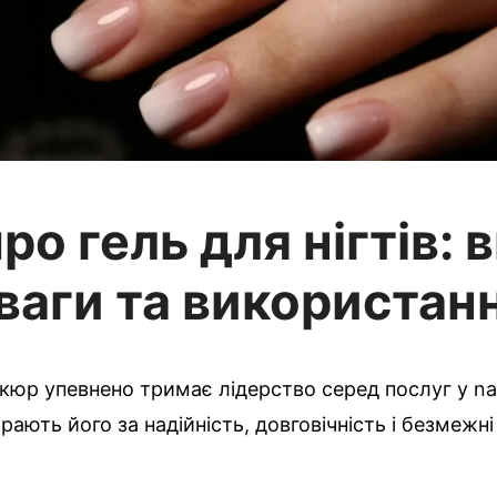
ро гель для нігтів: 
ваги та використан
кюр упевнено тримає лідерство серед послуг у nai
ають його за надійність, довговічність і безмежн