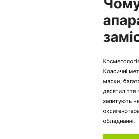
Чому
апар
замі
Косметологія
Класичні мет
маски, багат
десятиліття 
запитують не
оксигенотера
обладнанні.