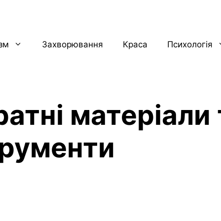
ізм
Захворювання
Краса
Психологія
ратні матеріали 
трументи