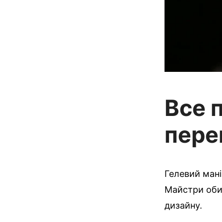
Все п
пере
Гелевий мані
Майстри обир
дизайну.