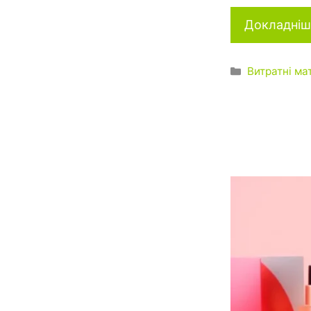
Докладніш
Категорії
Витратні ма