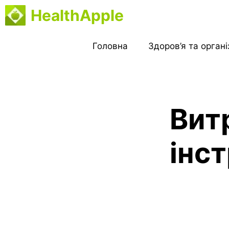
Перейти
HealthApple
до
вмісту
Головна
Здоров’я та орган
Вит
інс