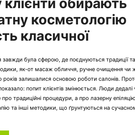
 клієнти обирають
атну косметологію
сть класичної
 завжди була сферою, де поєднуються традиції та 
одики, як-от масаж обличчя, ручне очищення чи 
о років залишалися основою роботи салонів. Прот
показало: попит клієнтів змінюється. Люди дедалі
 про традиційні процедури, а про лазерну епіляцію
пію та інші методики, що ґрунтуються на сучасно