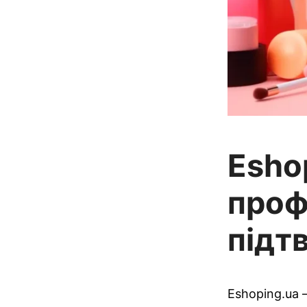
Eshop
проф
підт
Eshoping.ua 