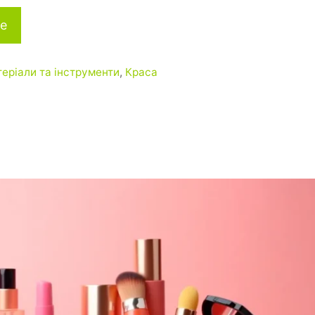
е
теріали та інструменти
,
Краса