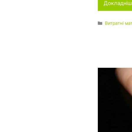
Докладніш
Категорії
Витратні ма