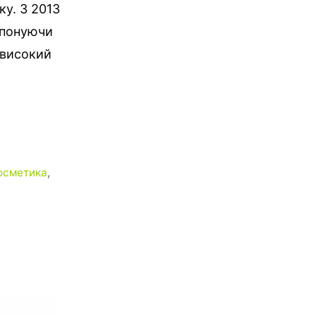
ку. З 2013
опонуючи
 високий
осметика
,