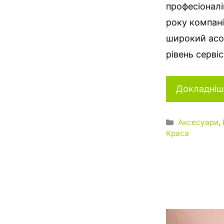
професіоналів
року компані
широкий асор
рівень сервіс
Докладніш
Категорії
Аксесуари
,
Краса