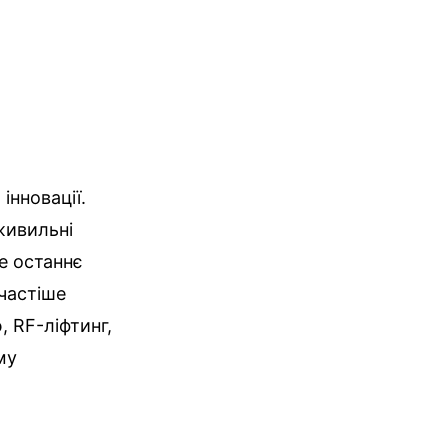
інновації.
живильні
е останнє
 частіше
, RF-ліфтинг,
му