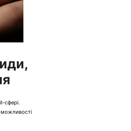
види,
ня
l-сфері.
і можливості