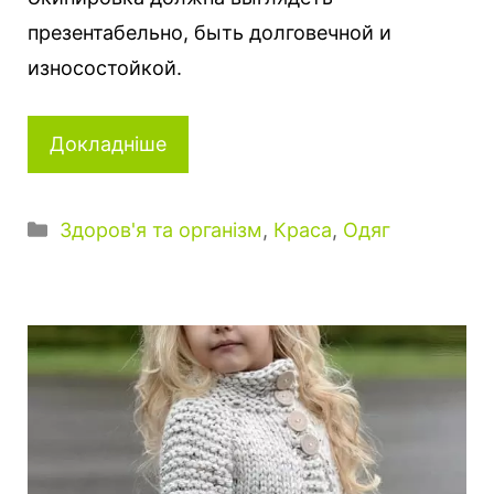
презентабельно, быть долговечной и
износостойкой.
Докладніше
Категорії
Здоров'я та організм
,
Краса
,
Одяг