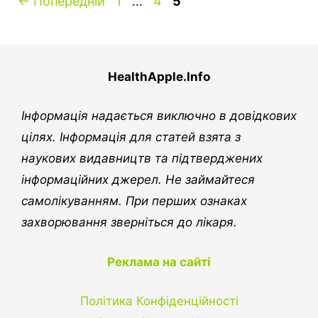
Сторінка
Сторінка
Сторінка
←
Попередній
1
…
4
5
HealthApple.Info
Інформація надається виключно в довідкових
цілях. Інформація для статей взята з
наукових видавництв та підтверджених
інформаційних джерел. Не займайтеся
самолікуванням. При перших ознаках
захворювання зверніться до лікаря.
Реклама на сайті
Політика Конфіденційності