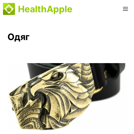
Перейти
HealthApple
М
до
вмісту
Одяг