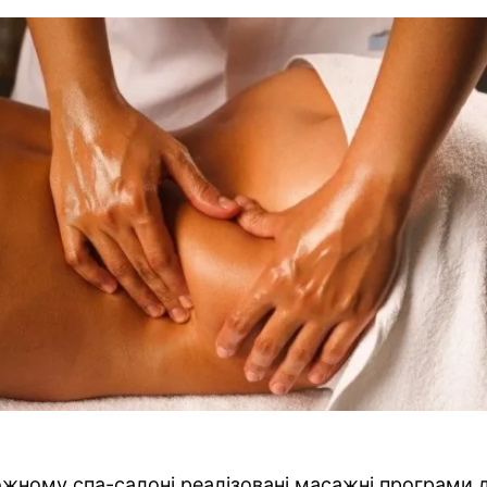
ожному спа-салоні реалізовані масажні програми д