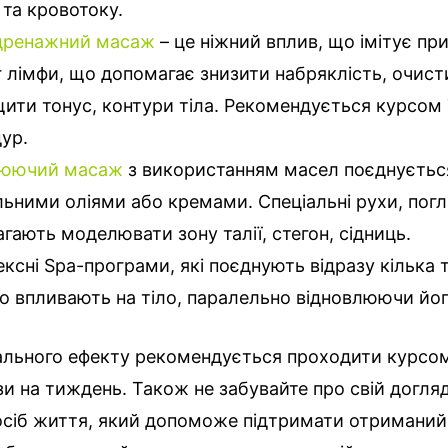
 та кровотоку.
дренажний масаж
– це ніжний вплив, що імітує пр
г лімфи, що допомагає знизити набряклість, очист
ити тонус, контури тіла. Рекомендується курсом 
ур.
юючий масаж
з використанням масел поєднується
льними оліями або кремами. Спеціальні рухи, пог
гають моделювати зону талії, стегон, сідниць.
ксні Spa-програми, які поєднують відразу кілька т
о впливають на тіло, паралельно відновлюючи йог
льного ефекту рекомендується проходити курсом
ази на тиждень. Також не забувайте про свій догляд
осіб життя, який допоможе підтримати отриманий