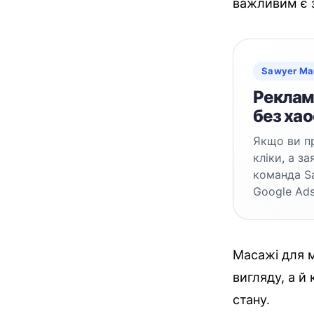
важливим є з
Sawyer Ma
Реклама
без хао
Якщо ви пр
кліки, а з
команда S
Google Ads
Масажі для м
вигляду, а й
стану.