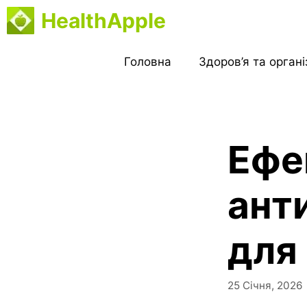
Перейти
HealthApple
до
вмісту
Головна
Здоров’я та орган
Ефе
ант
для 
25 Січня, 2026