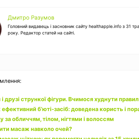
Дмитро Разумов
Головний видавець і засновник сайту healthapple.info з 31 тр
року. Редактор статей на сайті.
омлення:
 і друзі стрункої фігури. Вчимося худнути прави
 ефективний б’юті-засіб: доведена користь і пор
у за обличчям, тілом, нігтями і волоссям
ити масаж навколо очей?
масаж щіткою: як перемогти целюліт за 15 хвили