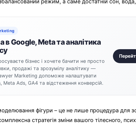
балансований режим, а саме достатній сон, вода,
rketing
 в Google, Meta та аналітика
су
Перейт
осуваєте бізнес і хочете бачити не просто
аявки, продажі та зрозумілу аналітику —
awyer Marketing допоможе налаштувати
, Meta Ads, GA4 та відстеження конверсій.
оделювання фігури – це не лише процедура для з
 комплексна стратегія зміни вашого тілесного, пси