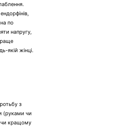
лаблення.
ендорфінів,
на по
яти напругу,
краще
ь-якій жінці.
ротьбу з
и (руками чи
ючи кращому