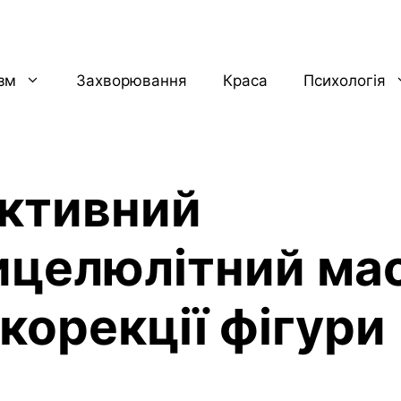
ізм
Захворювання
Краса
Психологія
ктивний
ицелюлітний ма
корекції фігури