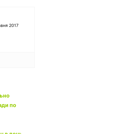
авня 2017
льно
ади по
н в день