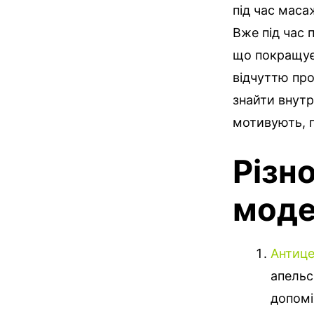
під час маса
Вже під час 
що покращує
відчуттю про
знайти внутр
мотивують, п
Різн
моде
Антиц
апельс
допомі