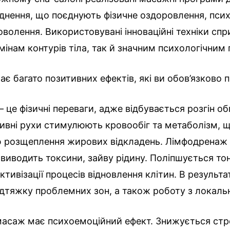
уднення, що поєднують фізичне оздоровлення, пси
оволення. Використовувані інноваційні техніки сп
мінам контурів тіла, так й значним психологічним
є багато позитивних ефектів, які ви обов’язково п
 це фізичні переваги, адже відбувається розгін об
ивні рухи стимулюють кровообіг та метаболізм, 
 розщеплення жирових відкладень. Лімфодренаж
 виводить токсини, зайву рідину. Поліпшується то
тивізації процесів відновлення клітин. В результат
ідтяжку проблемних зон, а також роботу з локаль
масаж має психоемоційний ефект. Знижується стре