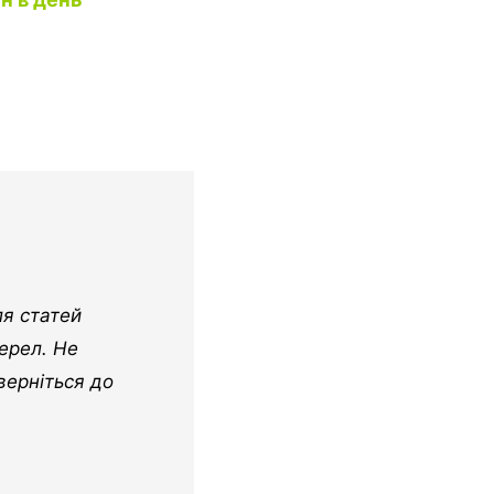
ля статей
ерел. Не
верніться до