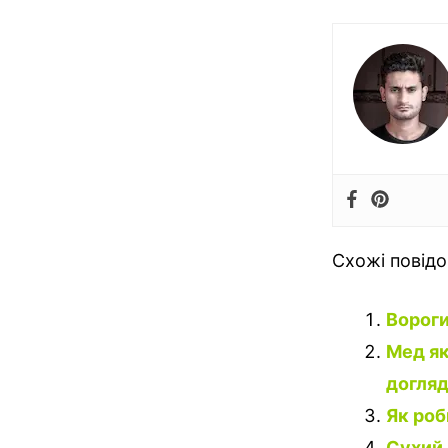
Схожі повід
Вороги
Мед як
догляд
Як роб
Сухий 