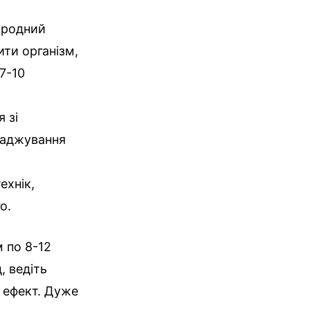
иродний
ити організм,
7-10
 зі
ладжування
ехнік,
о.
 по 8-12
, ведіть
 ефект. Дуже