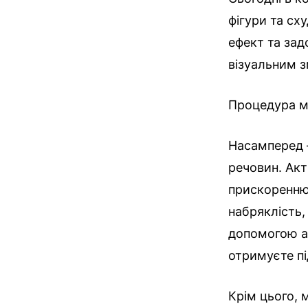
фігури та сх
ефект та зад
візуальним з
Процедура ма
Насамперед –
речовин. Акт
прискоренню
набряклість,
допомогою ак
отримуєте п
Крім цього, 