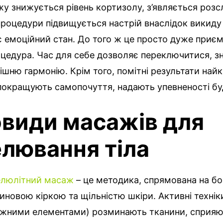
жу знижується рівень кортизолу, з’являється розс
процедури підвищується настрій внаслідок викиду 
 емоційний стан. До того ж це просто дуже приєм
цедура. Час для себе дозволяє переключитися, зн
ішню гармонію. Крім того, помітні результати най
окращують самопочуття, надають упевненості буд
овиди масажів для
лювання тіла
елюлітний масаж
– це методика, спрямована на бо
иновою кіркою та щільністю шкіри. Активні технік
жними елементами) розминають тканини, сприя