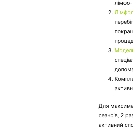
лімфо-
Лімфо
перебі
покращ
процед
Модел
спеціа
допома
Компле
активн
Для максима
сеансів, 2 р
активний сп