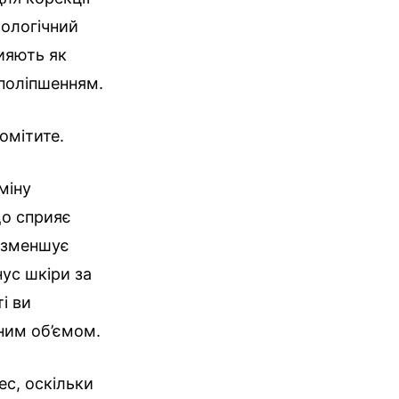
хологічний
рияють як
 поліпшенням.
омітите.
міну
що сприяє
 зменшує
нус шкіри за
і ви
ним об’ємом.
с, оскільки