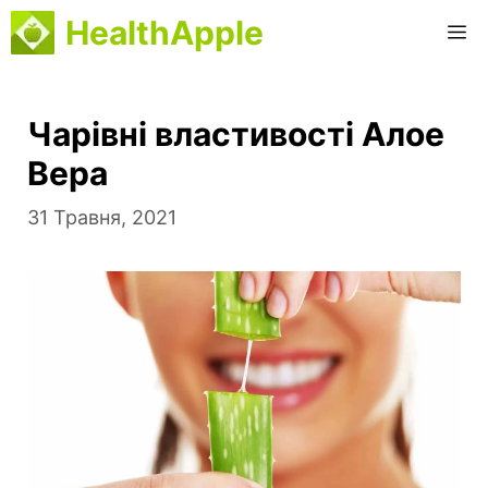
Перейти
HealthApple
M
до
вмісту
Чарівні властивості Алое
Вера
31 Травня, 2021