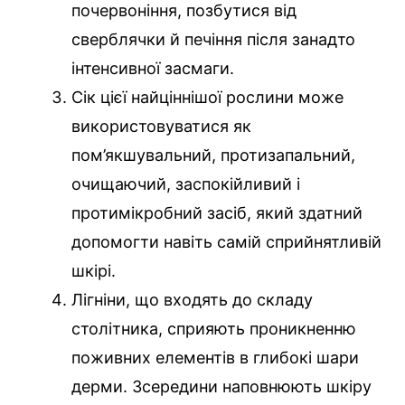
почервоніння, позбутися від
сверблячки й печіння після занадто
інтенсивної засмаги.
Сік цієї найціннішої рослини може
використовуватися як
пом’якшувальний, протизапальний,
очищаючий, заспокійливий і
протимікробний засіб, який здатний
допомогти навіть самій сприйнятливій
шкірі.
Лігніни, що входять до складу
столітника, сприяють проникненню
поживних елементів в глибокі шари
дерми. Зсередини наповнюють шкіру