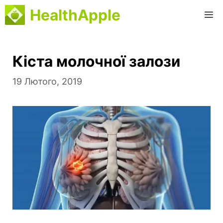
Перейти
HealthApple
М
до
вмісту
Кіста молочної залози
19 Лютого, 2019