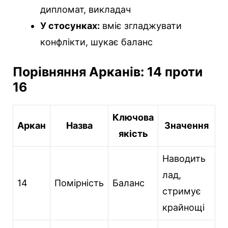
дипломат, викладач
У стосунках:
вміє згладжувати
конфлікти, шукає баланс
Порівняння Арканів: 14 проти
16
Ключова
Аркан
Назва
Значення
якість
Наводить
лад,
14
Помірність
Баланс
стримує
крайнощі