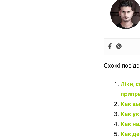
Схожі повід
Ліки, 
припра
Как вы
Как у
Как на
Как де