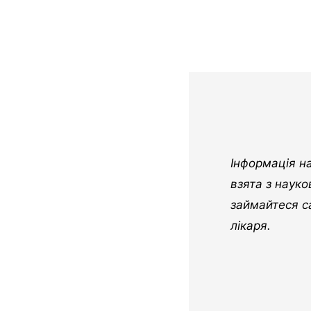
Інформація н
взята з наук
займайтеся с
лікаря.