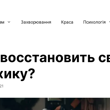
ізм
Захворювання
Краса
Психологія
 восстановить 
хику?
21