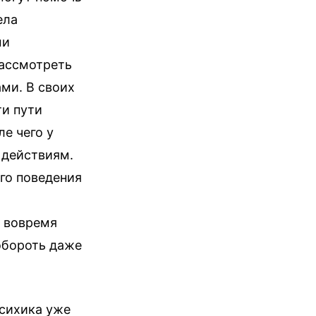
ела
ми
рассмотреть
ми. В своих
ти пути
е чего у
 действиям.
его поведения
и вовремя
обороть даже
психика уже