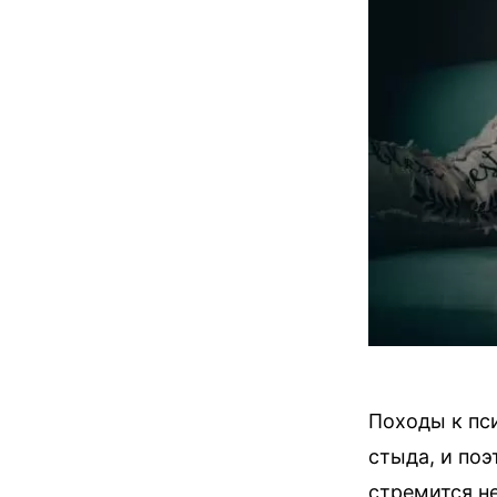
Походы к пс
стыда, и поэ
стремится н