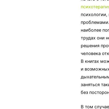
психотерапи
психологии,
проблемами.
наиболее по
трудах они н
решения про
человека от
В книгах мож
и возможных
дыхательным
заняться та
без посторо
В том случае