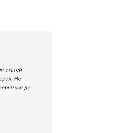
ля статей
ерел. Не
верніться до