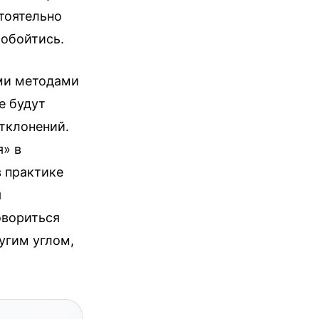
тоятельно
 обойтись.
ыми методами
е будут
тклонений.
я» в
в практике
я
овориться
угим углом,