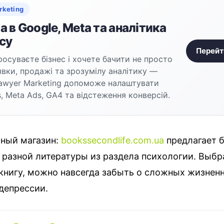
rketing
 в Google, Meta та аналітика
су
Перейт
осуваєте бізнес і хочете бачити не просто
аявки, продажі та зрозумілу аналітику —
awyer Marketing допоможе налаштувати
, Meta Ads, GA4 та відстеження конверсій.
ный магазин:
bookssecondlife.com.ua
предлагает 
 разной литературы из раздела психологии. Выбр
книгу, можно навсегда забыть о сложных жизнен
депрессии.