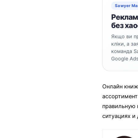
Sawyer Ma
Реклама
без хао
Якщо ви пр
кліки, а з
команда S
Google Ads
Онлайн книж
ассортимент
правильную 
ситуациях и 