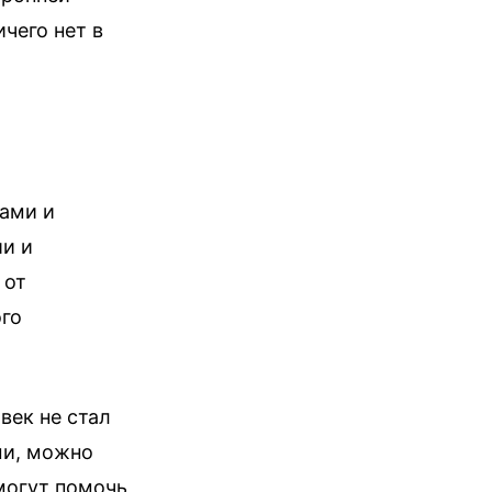
чего нет в
ами и
ии и
 от
ого
век не стал
ми, можно
 могут помочь