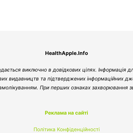
HealthApple.Info
адається виключно в довідкових цілях. Інформація д
ових видавництв та підтверджених інформаційних дж
амолікуванням. При перших ознаках захворювання з
Реклама на сайті
Політика Конфіденційності