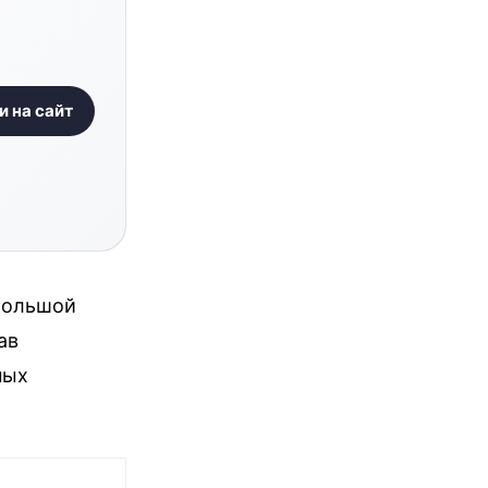
и на сайт
большой
ав
ных