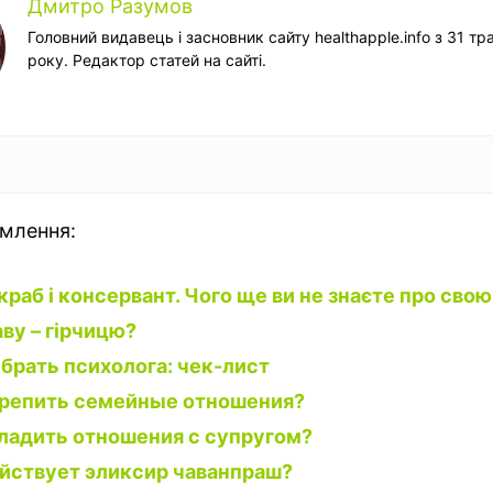
Дмитро Разумов
Головний видавець і засновник сайту healthapple.info з 31 тр
року. Редактор статей на сайті.
омлення:
скраб і консервант. Чого ще ви не знаєте про сво
ву – гірчицю?
брать психолога: чек-лист
крепить семейные отношения?
ладить отношения с супругом?
йствует эликсир чаванпраш?