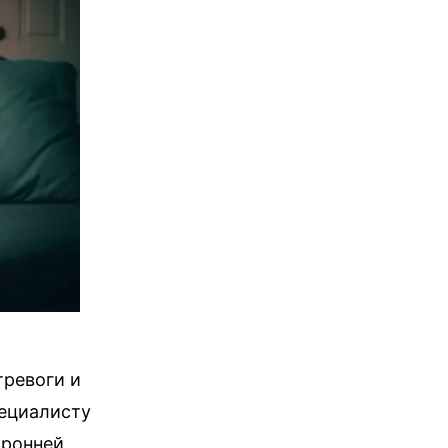
тревоги и
пециалисту
оронней