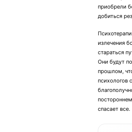
приобрели б
добиться рез
Психотерапи
излечения бо
стараться п
Они будут п
прошлом, что
психологов 
благополучн
постороннем
спасает все.