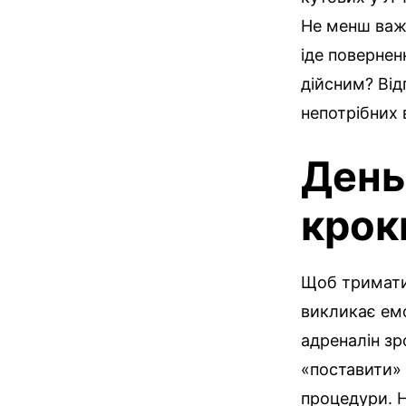
Не менш ва
іде повернен
дійсним? Від
непотрібних 
День
крок
Щоб тримати 
викликає емо
адреналін зр
«поставити» 
процедури. Н