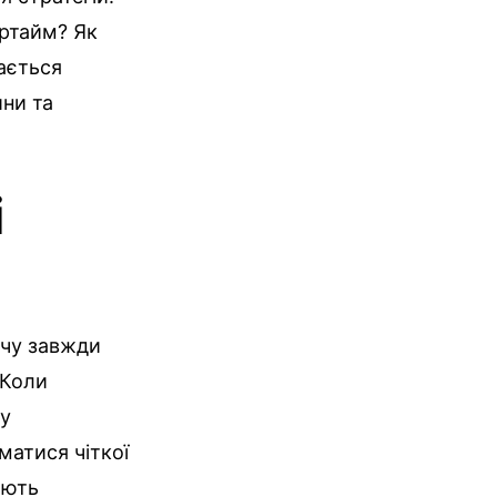
ертайм? Як
ається
ини та
і
тчу завжди
 Коли
ку
матися чіткої
ають