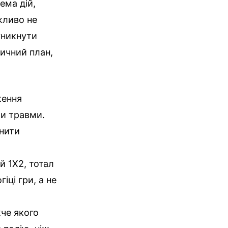
ема дій,
жливо не
уникнути
тичний план,
ження
чи травми.
інити
й 1Х2, тотал
іці гри, а не
жче якого