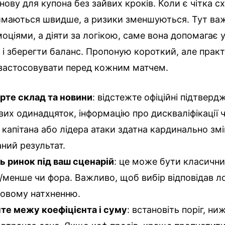
ову для купона без зайвих кроків. Коли є чітка сх
ймаються швидше, а ризики зменшуються. Тут ва
моціями, а діяти за логікою, саме вона допомагає 
 і зберегти баланс. Пропоную короткий, але прак
застосовувати перед кожним матчем.
рте склад та новини
: відстежте офіційні підтверд
вих одинадцяток, інформацію про дискваліфікації 
 капітана або лідера атаки здатна кардинально зм
аний результат.
ь ринок під ваш сценарій
: це може бути класични
/менше чи фора. Важливо, щоб вибір відповідав лог
овому натхненню.
те межу коефіцієнта і суму
: встановіть поріг, ни