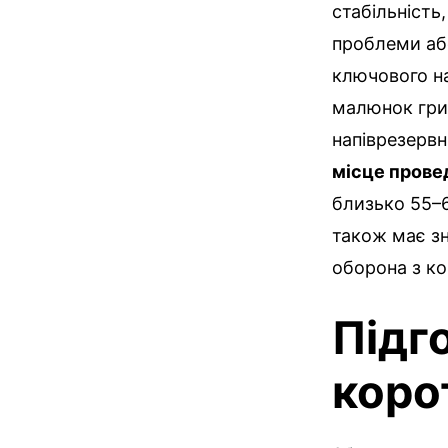
стабільність
проблеми аб
ключового на
малюнок гри.
напіврезервн
місце прове
близько 55–6
також має зн
оборона з к
Підг
коро