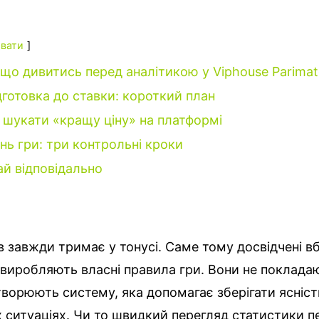
вати
 що дивитись перед аналітикою у Viphouse Parima
дготовка до ставки: короткий план
 шукати «кращу ціну» на платформі
нь гри: три контрольні кроки
ай відповідально
ів завжди тримає у тонусі. Саме тому досвідчені 
 виробляють власні правила гри. Вони не поклада
творюють систему, яка допомагає зберігати ясність
 ситуаціях.
Чи то швидкий перегляд статистики п