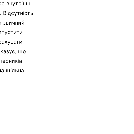
ро внутрішні
.
Відсутність
и звичний
ипустити
рахувати
оказує, що
перників
ша щільна