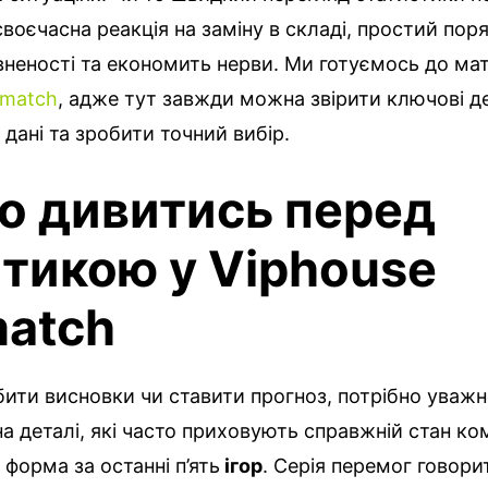
своєчасна реакція на заміну в складі, простий поря
вненості та економить нерви. Ми готуємось до мат
imatch
, адже тут завжди можна звірити ключові де
 дані та зробити точний вибір.
о дивитись перед
ітикою у Viphouse
match
ити висновки чи ставити прогноз, потрібно уваж
а деталі, які часто приховують справжній стан ко
форма за останні п’ять
ігор
. Серія перемог говори