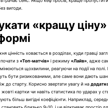
 втрачає сенс. Якщо кеф просів, краще пропустити
без вигоди.
укати «кращу ціну»
формі
ня цінність ховається в розділах, куди гравці заг
 почати з
«Топ-матчів»
і режиму
«Лайв»
, адже са
змінюються щохвилини, реагуючи на події на полі.
уть бути ризикованими, але саме вони дають шан
ніж до старту. Корисно звертати увагу й на
додатко
, жовті картки чи навіть статистика по ударах у ст
ують більш вигідні коефіцієнти. Наприклад, середн
 становить близько 9–10, і це відкриває простір дл