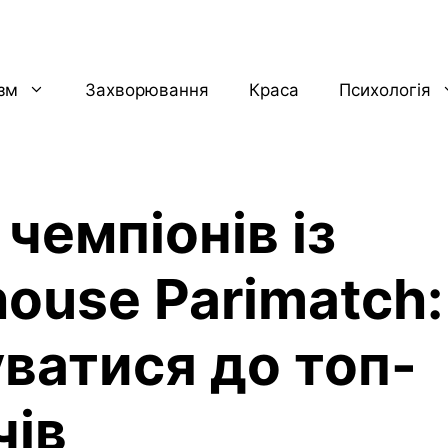
ізм
Захворювання
Краса
Психологія
 чемпіонів із
ouse Parimatch:
уватися до топ-
чів