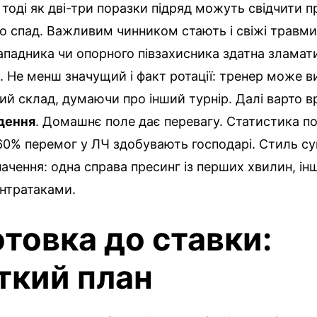
, тоді як дві-три поразки підряд можуть свідчити п
о спад. Важливим чинником стають і свіжі травми
падника чи опорного півзахисника здатна зламат
 Не менш значущий і факт ротації: тренер може в
ий склад, думаючи про інший турнір. Далі варто в
дення
. Домашнє поле дає перевагу. Статистика п
0% перемог у ЛЧ здобувають господарі. Стиль су
ачення: одна справа пресинг із перших хвилин, ін
онтратаками.
отовка до ставки:
ткий план