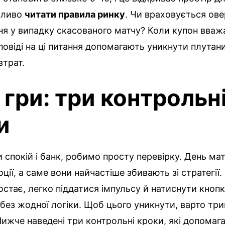
жливо
читати правила ринку
. Чи враховується ов
ня у випадку скасованого матчу? Коли купон вваж
повіді на ці питання допомагають уникнути плутан
втрат.
 гри: три контрольн
и
спокій і банк, робимо просту перевірку. День ма
ції, а саме вони найчастіше збивають зі стратегії.
остає, легко піддатися імпульсу й натиснути кноп
без жодної логіки. Щоб цього уникнути, варто три
ижче наведені три контрольні кроки, які допомаг