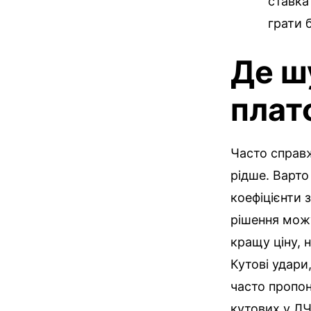
ставка
грати 
Де ш
плат
Часто справж
рідше. Варто
коефіцієнти 
рішення мож
кращу ціну, 
Кутові удари
часто пропон
кутових у ЛЧ