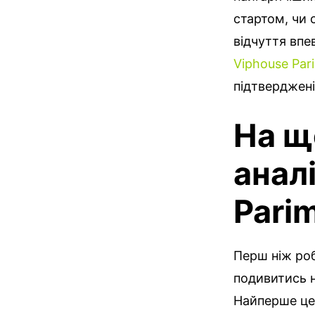
стартом, чи 
відчуття впе
Viphouse Par
підтверджені
На щ
анал
Pari
Перш ніж роб
подивитись н
Найперше це 