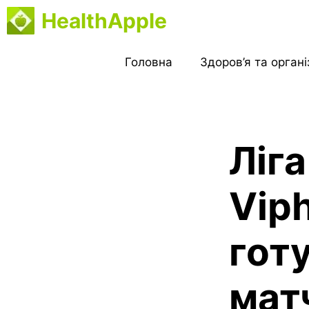
Перейти
HealthApple
до
вмісту
Головна
Здоров’я та орган
Ліга
Viph
гот
мат