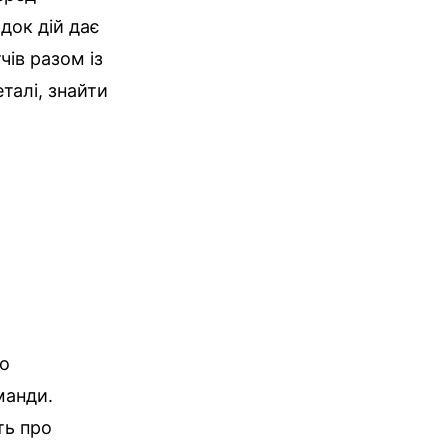
док дій дає
чів разом із
талі, знайти
но
манди.
ть про