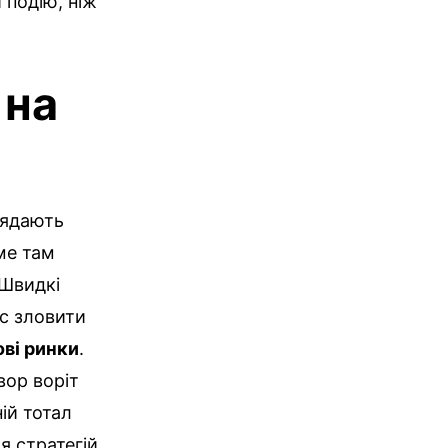
 подію, ніж
 на
лядають
ме там
 Швидкі
с зловити
ві ринки
.
вор воріт
ій тотал
я стратегій.