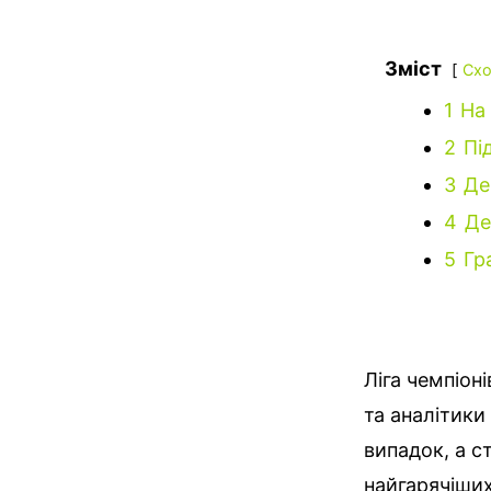
Зміст
Схо
1
На
2
Пі
3
Де
4
Де
5
Гр
Ліга чемпіон
та аналітики
випадок, а с
найгарячіших