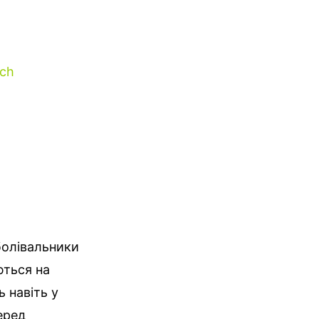
tch
вболівальники
ються на
 навіть у
еред