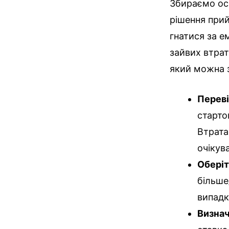
Збираємо осн
рішення при
гнатися за е
зайвих втрат
який можна 
Переві
старто
Втрата
очікув
Оберіт
більше
випадк
Визнач