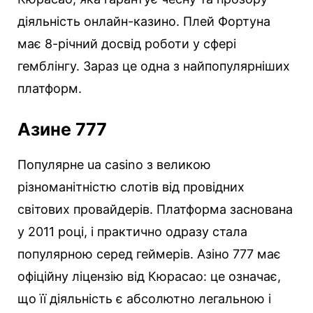
діяльність онлайн-казино. Плей Фортуна
має 8-річний досвід роботи у сфері
гемблінгу. Зараз це одна з найпопулярніших
платформ.
Азине 777
Популярне ua casino з великою
різноманітністю слотів від провідних
світових провайдерів. Платформа заснована
у 2011 році, і практично одразу стала
популярною серед геймерів. Азіно 777 має
офіційну ліцензію від Кюрасао: це означає,
що її діяльність є абсолютно легальною і