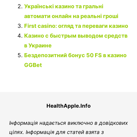
Українські казино та гральні
автомати онлайн на реальні гроші
First casino: огляд та переваги казино
Казино с быстрым выводом средств
в Украине
Бездепозитний бонус 50 FS в казино
GGBet
HealthApple.Info
Інформація надається виключно в довідкових
цілях. Інформація для статей взята з