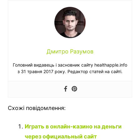
Дмитро Разумов
Головний видавець і засновник сайту healthapple.info
з 31 травня 2017 року. Редактор статей на сайті.
Схожі повідомлення:
Играть в онлайн-казино на деньги
через официальный сайт