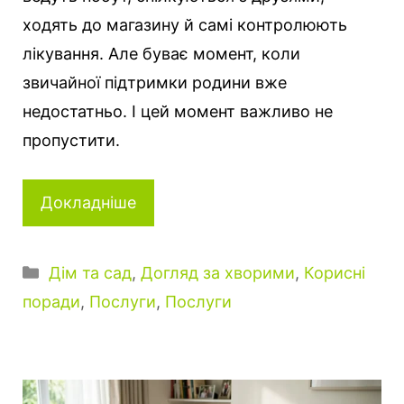
ходять до магазину й самі контролюють
лікування. Але буває момент, коли
звичайної підтримки родини вже
недостатньо. І цей момент важливо не
пропустити.
Докладніше
К
Дім та сад
,
Догляд за хворими
,
Корисні
а
поради
,
Послуги
,
Послуги
т
е
г
о