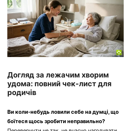
р
і
ї
Догляд за лежачим хворим
удома: повний чек-лист для
родичів
Ви коли-небудь ловили себе на думці, що
боїтеся щось зробити неправильно?
Перевернути не так, не вчасно нагодувати,