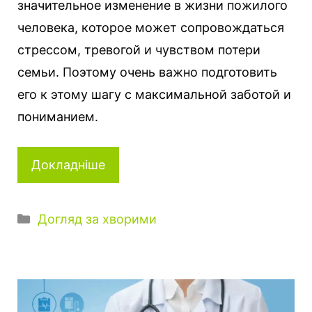
значительное изменение в жизни пожилого
человека, которое может сопровождаться
стрессом, тревогой и чувством потери
семьи. Поэтому очень важно подготовить
его к этому шагу с максимальной заботой и
пониманием.
Докладніше
К
Догляд за хворими
а
т
е
г
о