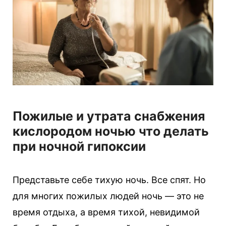
і
ї
Пожилые и утрата снабжения
кислородом ночью что делать
при ночной гипоксии
Представьте себе тихую ночь. Все спят. Но
для многих пожилых людей ночь — это не
время отдыха, а время тихой, невидимой