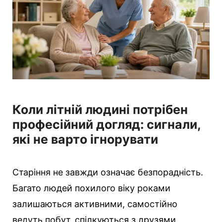
і
ї
Коли літній людині потрібен
професійний догляд: сигнали,
які не варто ігнорувати
Старіння не завжди означає безпорадність.
Багато людей похилого віку роками
залишаються активними, самостійно
ведуть побут, спілкуються з друзями,