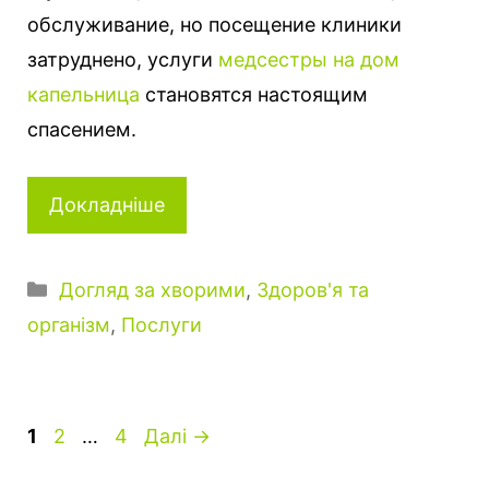
обслуживание, но посещение клиники
затруднено, услуги
медсестры на дом
капельница
становятся настоящим
спасением.
Докладніше
К
Догляд за хворими
,
Здоров'я та
а
організм
,
Послуги
т
е
г
о
С
С
С
1
2
…
4
Далі
→
р
т
т
т