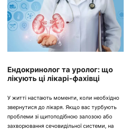
р
і
ї
Ендокринолог та уролог: що
лікують ці лікарі-фахівці
У житті настають моменти, коли необхідно
звернутися до лікаря. Якщо вас турбують
проблеми зі щитоподібною залозою або
захворювання сечовидільної системи, на