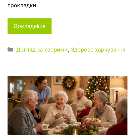
прокладки.
Докладніше
К
Догляд за хворими
,
Здорове харчування
а
т
е
г
о
р
і
ї