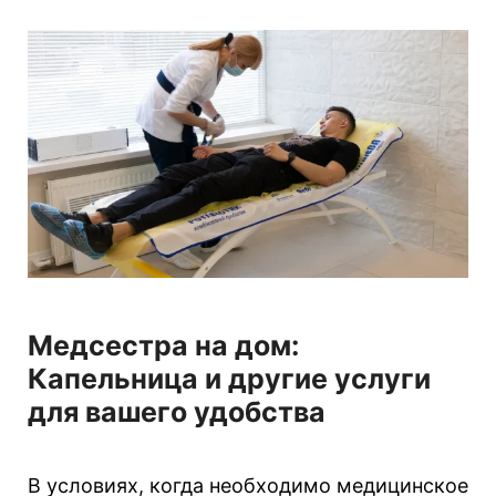
г
о
р
і
ї
Медсестра на дом:
Капельница и другие услуги
для вашего удобства
В условиях, когда необходимо медицинское