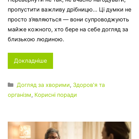
пропустити важливу дрібницю… Ці думки не
просто з’являються — вони супроводжують
майже кожного, хто бере на себе догляд за
близькою людиною.
Докладніше
К
Догляд за хворими
,
Здоров'я та
а
організм
,
Корисні поради
т
е
г
о
р