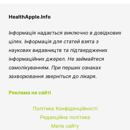
і
о
о
о
ї
р
р
р
HealthApple.Info
і
і
і
н
н
н
Інформація надається виключно в довідкових
к
к
к
цілях. Інформація для статей взята з
наукових видавництв та підтверджених
а
а
а
інформаційних джерел. Не займайтеся
самолікуванням. При перших ознаках
захворювання зверніться до лікаря.
Реклама на сайті
Політика Конфіденційності
Редакційна політика
Мапа сайту