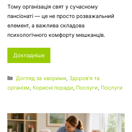
Тому організація свят у сучасному
пансіонаті — це не просто розважальний
елемент, а важлива складова
психологічного комфорту мешканців.
Докладніше
К
Догляд за хворими
,
Здоров'я та
а
організм
,
Корисні поради
,
Послуги
,
Послуги
т
е
г
о
р