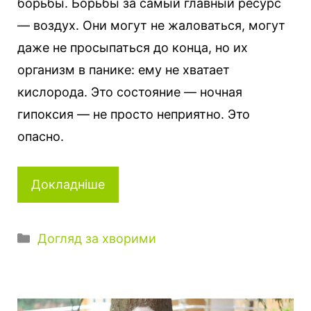
борьбы. Борьбы за самый главный ресурс
— воздух. Они могут не жаловаться, могут
даже не просыпаться до конца, но их
организм в панике: ему не хватает
кислорода. Это состояние — ночная
гипоксия — не просто неприятно. Это
опасно.
Докладніше
К
Догляд за хворими
а
т
е