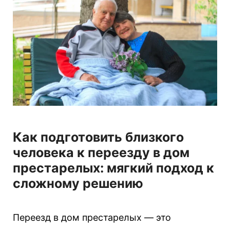
г
о
р
і
ї
Как подготовить близкого
человека к переезду в дом
престарелых: мягкий подход к
сложному решению
Переезд в дом престарелых — это