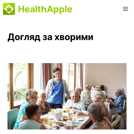
Перейти
HealthApple
M
до
вмісту
Догляд за хворими