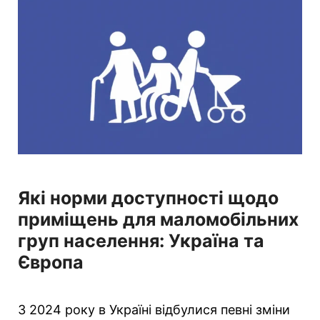
о
р
і
ї
Які норми доступності щодо
приміщень для маломобільних
груп населення: Україна та
Європа
З 2024 року в Україні відбулися певні зміни