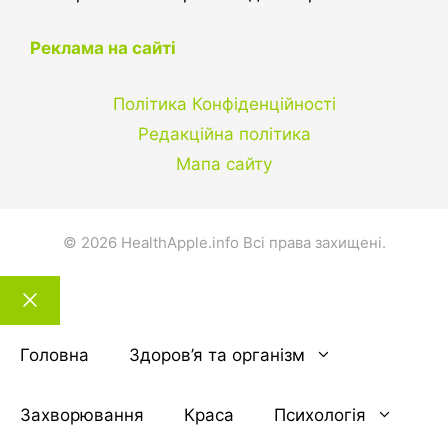
Реклама на сайті
Політика Конфіденційності
Редакційна політика
Мапа сайту
© 2026 HealthApple.info Всі права захищені.
Закрити
тему
Головна
Здоров’я та організм
Захворювання
Краса
Психологія