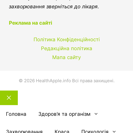
захворювання зверніться до лікаря.
Реклама на сайті
Політика Конфіденційності
Редакційна політика
Мапа сайту
© 2026 HealthApple.info Всі права захищені.
Закрити
тему
Головна
Здоров’я та організм
Захворювання
Краса
Психологія