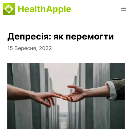
Перейти
HealthApple
М
до
вмісту
Депресія: як перемогти
15 Вересня, 2022