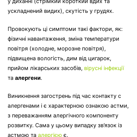
у диханні (стрімкий короткий вдих та
ускладнений видих), скутість у грудях.
Провокують ці симптоми такі фактори, як:
фізичні навантаження, зміна температури
повітря (холодне, морозне повітря),
підвищена вологість, дим від цигарок,
прийом лікарських засобів,
вірусні інфекції
та
алергени
.
Виникнення загострень під час контакту с
алергенами і є характерною ознакою астми,
з переважанням алергічного компоненту
розвитку. Сама у цьому випадку зв’язок із
астмою та
алергією
є.