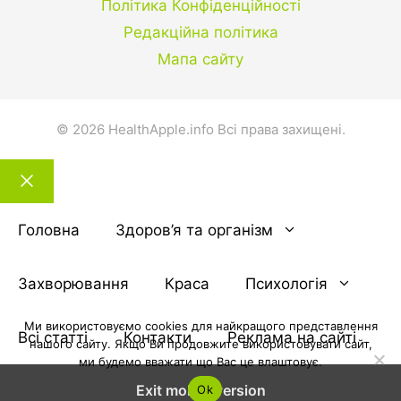
Політика Конфіденційності
Редакційна політика
Мапа сайту
© 2026 HealthApple.info Всі права захищені.
Закрити
тему
Головна
Здоров’я та організм
Захворювання
Краса
Психологія
Ми використовуємо cookies для найкращого представлення
Всі статті
Контакти
Реклама на сайті
нашого сайту. Якщо Ви продовжите використовувати сайт,
ми будемо вважати що Вас це влаштовує.
Exit mobile version
Ok