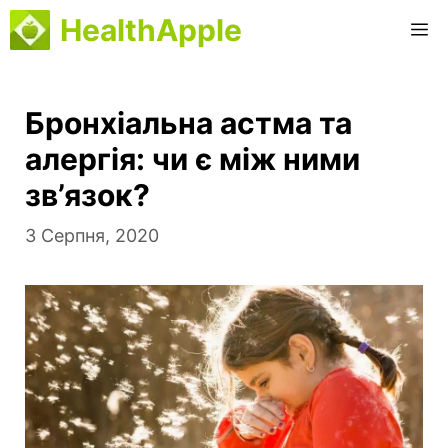
Перейти
HealthApple
M
до
вмісту
Бронхіальна астма та
алергія: чи є між ними
зв’язок?
3 Серпня, 2020