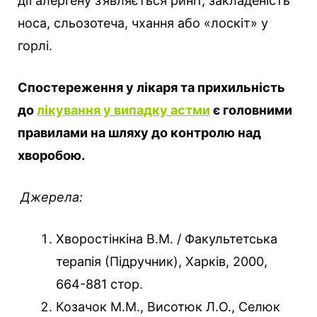
дії алергену з’являється риніт, закладеність
носа, сльозотеча, чхання або «лоскіт» у
горлі.
Спостереження у лікаря та прихильність
до
лікування у випадку астми
є головними
правилами на шляху до контролю над
хворобою.
Джерела:
Хворостінкіна В.М. / Факультетська
терапія (Підручник), Харків, 2000,
664-881 стор.
Козачок М.М., Висотюк Л.О., Селюк