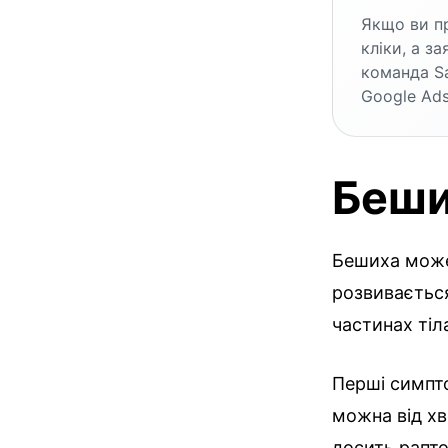
Якщо ви пр
кліки, а з
команда S
Google Ads
Беши
Бешиха може 
розвивається
частинах тіл
Перші симпто
можна від х
досить рапто