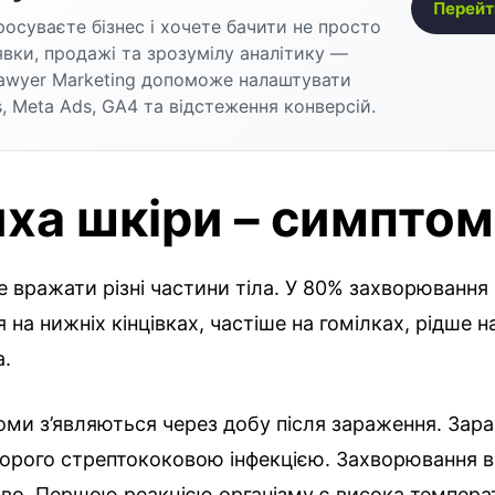
Перейт
осуваєте бізнес і хочете бачити не просто
аявки, продажі та зрозумілу аналітику —
awyer Marketing допоможе налаштувати
, Meta Ads, GA4 та відстеження конверсій.
ха шкіри – симпто
вражати різні частини тіла. У 80% захворювання
 на нижніх кінцівках, частіше на гомілках, рідше н
а.
ми з’являються через добу після зараження. Зар
ворого стрептококовою інфекцією. Захворювання 
во. Першою реакцією організму є висока темпера