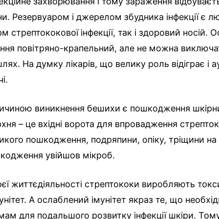
екційне захворювання і тому зараження відбуваєть
и. Резервуаром і джерелом збудника інфекції є л
рм стрептококової інфекції, так і здоровий носій. 
ння повітряно-крапельний, але не можна виключат
лях. На думку лікарів, що велику роль відіграє і 
і.
ичиною виникнення бешихи є пошкодження шкірни
хня – це вхідні ворота для впровадження стрепто
икого пошкодження, подряпини, опіку, тріщини на п
шкодження увійшов мікроб.
оєї життєдіяльності стрептококи виробляють токс
нітет. А ослаблений імунітет якраз те, що необхі
мам для подальшого розвитку інфекції шкіри. Том