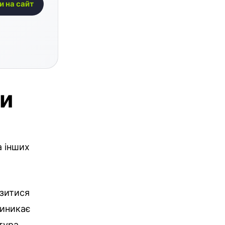
и на сайт
ми
а інших
азитися
виникає
тура,