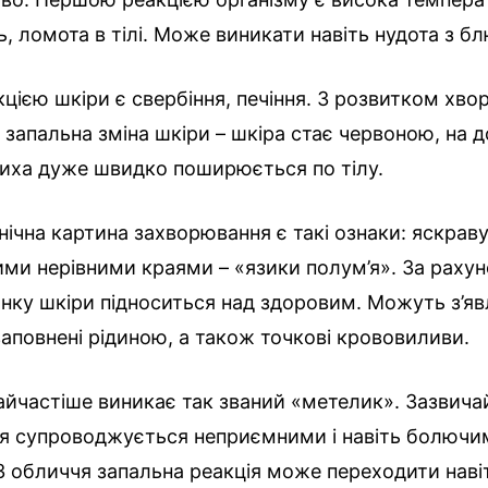
ь, ломота в тілі. Може виникати навіть нудота з б
ією шкіри є свербіння, печіння. З розвитком хво
 запальна зміна шкіри – шкіра стає червоною, на д
иха дуже швидко поширюється по тілу.
нічна картина захворювання є такі ознаки: яскрав
кими нерівними краями – «язики полум’я». За рахун
нку шкіри підноситься над здоровим. Можуть з’я
аповнені рідиною, а також точкові крововиливи.
айчастіше виникає так званий «метелик». Зазвича
я супроводжується неприємними і навіть болючи
З обличчя запальна реакція може переходити наві