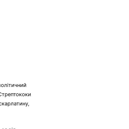
молітичний
 Стрептококи
скарлатину,