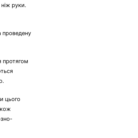
 ніж руки.
а проведену
я протягом
ються
о.
и цього
акож
озно-