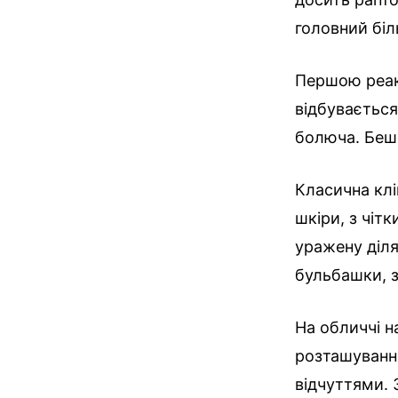
головний біл
Першою реакц
відбувається
болюча. Беш
Класична клі
шкіри, з чіт
уражену діля
бульбашки, з
На обличчі н
розташуванн
відчуттями. 