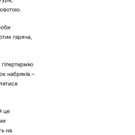
лювотою.
роби
отик гаряча,
у гіпертермію
ок набряків –
влятися
й це
ми
ть на