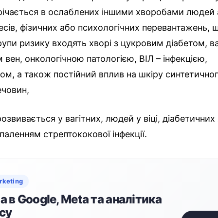
річається в ослаблених іншими хворобами людей 
сів, фізичних або психологічних перевантажень, 
рупи ризику входять хворі з цукровим діабетом, 
вен, онкологічною патологією, ВІЛ – інфекцією,
ом, а також постійний вплив на шкіру синтетичног
ечовин,
звивається у вагітних, людей у ​​віці, діабетичних
паленням стрептококової інфекції.
rketing
 в Google, Meta та аналітика
су