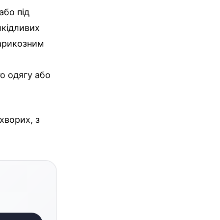
або під
шкідливих
варикозним
о одягу або
 хворих, з