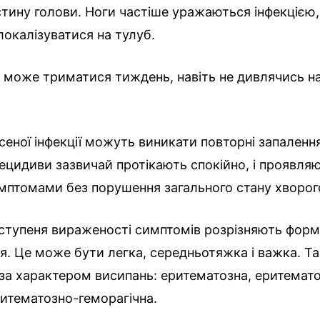
тину голови. Ноги частіше уражаються інфекцією,
окалізуватися на тулуб.
 може триматися тиждень, навіть не дивлячись н
сеної інфекції можуть виникати повторні запаленн
Рецидиви зазвичай протікають спокійно, і проявля
мптомами без порушення загального стану хворог
 ступеня вираженості симптомів розрізняють форм
. Це може бути легка, середньотяжка і важка. Т
за характером висипань: еритематозна, еритемат
ритематозно-геморагічна.