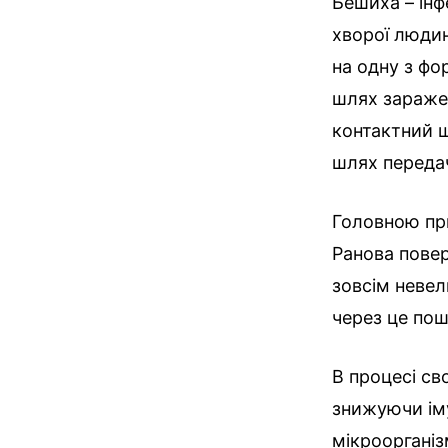
Бешиха – інф
хворої людин
на одну з фо
шлях зараже
контактний ш
шлях передач
Головною пр
Ранова повер
зовсім невел
через це по
В процесі св
знижуючи іму
мікроорганіз