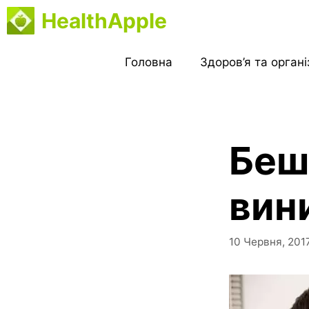
Перейти
HealthApple
до
вмісту
Головна
Здоров’я та орган
Беш
вин
10 Червня, 201