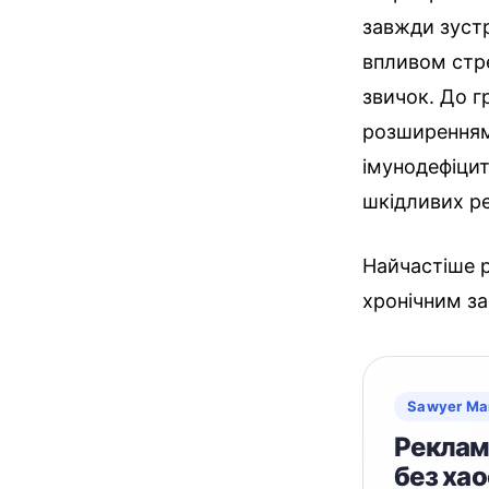
завжди зуст
впливом стре
звичок. До г
розширенням 
імунодефіцит
шкідливих р
Найчастіше ро
хронічним за
Sawyer Ma
Реклама
без хао