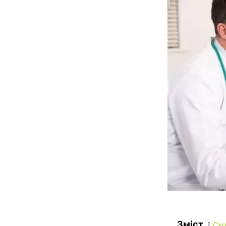
Зміст
Схо