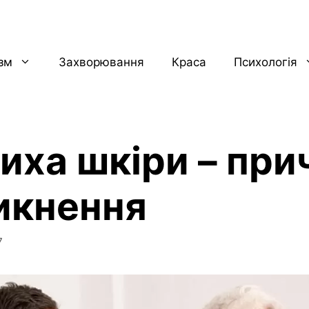
ізм
Захворювання
Краса
Психологія
иха шкіри – при
икнення
7