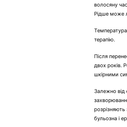
волосяну час
Рідше може л
Температура
терапію.
Після перене
двох років. 
шкірними си
Залежно від
захворювання
розрізняють 
бульозна і е