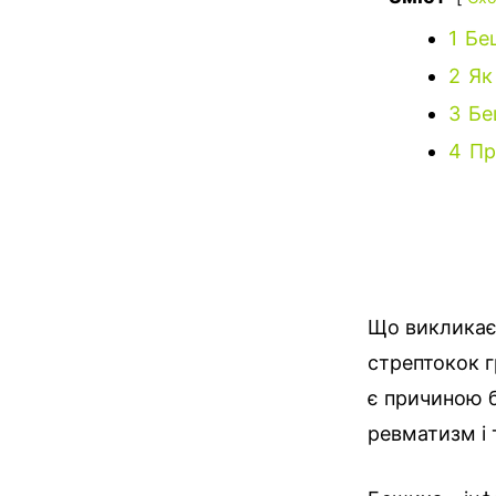
1
Бе
2
Як
3
Бе
4
Пр
Що викликає
стрептокок г
є причиною б
ревматизм і т