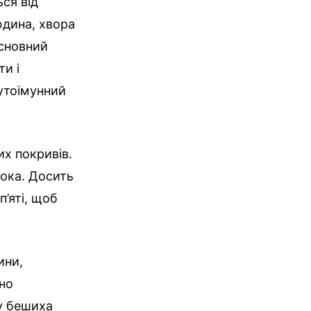
ся від
юдина, хвора
Основний
и і
аутоімунний
х покривів.
кока. Досить
’яті, щоб
ини,
дно
у бешиха