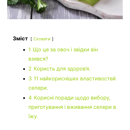
Зміст
Сховати
1
Що це за овоч і звідки він
взявся?
2
Користь для здоров’я.
3
11 найкорисніших властивостей
селери.
4
Корисні поради щодо вибору,
приготування і вживання селери в
їжу.