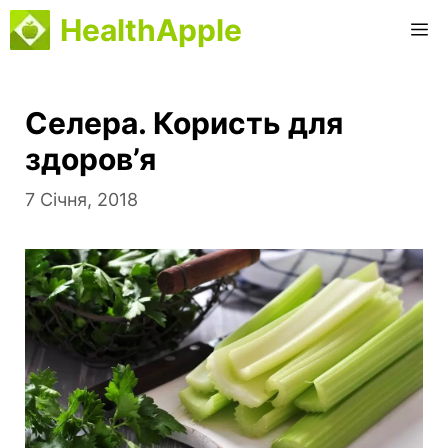
Перейти
HealthApple
M
до
вмісту
Селера. Користь для
здоров’я
7 Січня, 2018