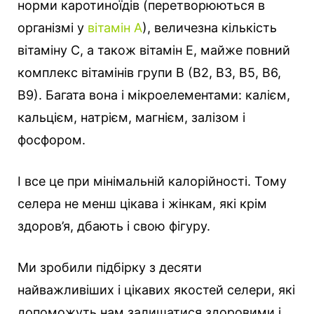
норми каротиноїдів (перетворюються в
організмі у
вітамін А
), величезна кількість
вітаміну С, а також вітамін Е, майже повний
комплекс вітамінів групи В (В2, В3, В5, В6,
В9). Багата вона і мікроелементами: калієм,
кальцієм, натрієм, магнієм, залізом і
фосфором.
І все це при мінімальній калорійності. Тому
селера не менш цікава і жінкам, які крім
здоров’я, дбають і свою фігуру.
Ми зробили підбірку з десяти
найважливіших і цікавих якостей селери, які
допоможуть нам залишатися здоровими і