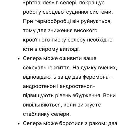
«phthalides» в селері, покращує
роботу серцево-судинної системи.
При термообробці він руйнується,
тому для зниження високого
кров’яного тиску селеру необхідно
їсти в сирому вигляді.
Селера може оживити ваше
сексуальне життя. На думку вчених,
відповідають за це два феромона –
андростенон і андростенол-
підвищують рівень збудження. Вони
вивільняються, коли ви жуєте
стеблинку селери.
Селера може боротися з раком: два