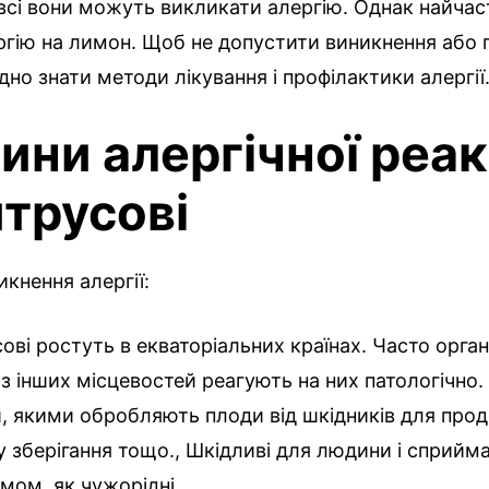
всі вони можуть викликати алергію.
Однак найчас
ргію на лимон. Щоб не допустити виникнення або 
ідно знати методи лікування і профілактики алергії
ини алергічної реак
итрусові
кнення алергії:
ові ростуть в екваторіальних країнах. Часто орга
з інших місцевостей реагують на них патологічно.
, якими обробляють плоди від шкідників для про
у зберігання тощо., Шкідливі для людини і сприйм
змом, як чужорідні.