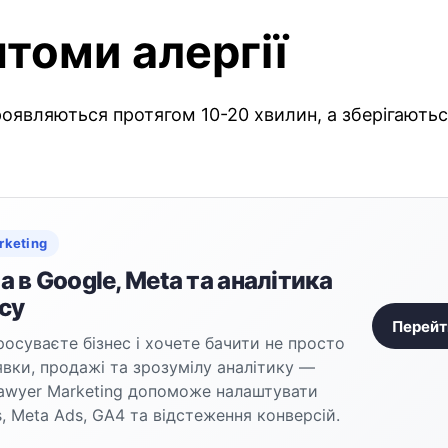
томи алергії
являються протягом 10-20 хвилин, а зберігаютьс
rketing
 в Google, Meta та аналітика
су
Перейт
осуваєте бізнес і хочете бачити не просто
аявки, продажі та зрозумілу аналітику —
awyer Marketing допоможе налаштувати
, Meta Ads, GA4 та відстеження конверсій.