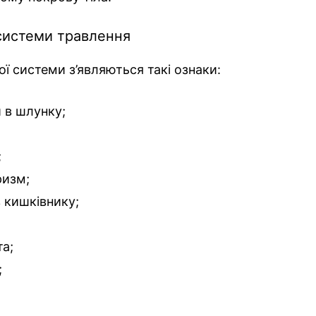
истеми травлення
ої системи з’являються такі ознаки:
 в шлунку;
;
ризм;
 кишківнику;
а;
;