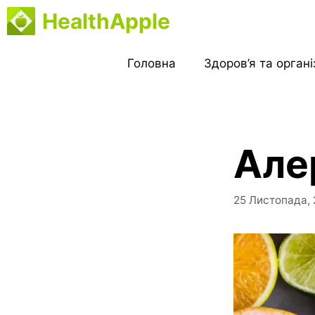
Перейти
HealthApple
до
вмісту
Головна
Здоров’я та орган
Але
25 Листопада,