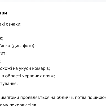
яви
кі ознаки:
ж;
’янка (див. фото);
ит;
;
 схожі на укуси комарів;
я в області червоних плям;
тування.
симптоми проявляється на обличчі, потім поширю
ому покрову тіла.