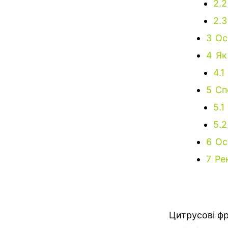
2.2
2.3
3
Ос
4
Як
4.1
5
Сп
5.1
5.2
6
Ос
7
Ре
Цитрусові фр