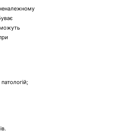
и неналежному
буває
 можуть
при
 патологій;
ів.