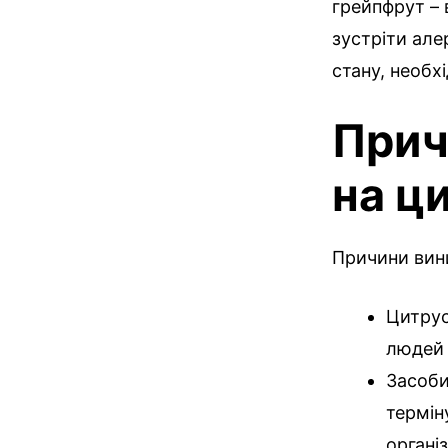
грейпфрут – 
зустріти але
стану, необх
Прич
на ц
Причини вини
Цитрус
людей 
Засоби
термін
органі