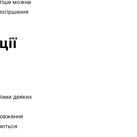
тіше можна
погіршення
.
ції
нізми деяких
довження
аються