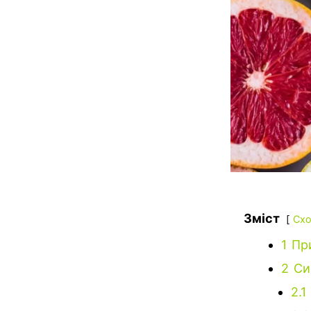
Зміст
Схо
1
При
2
Си
2.1