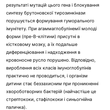
результаті мутацій цього гена і блокування
синтезу брутоновскої тирозинкінази
порушується формування гуморального
імунітету. При агаммаглобулінемії молоді
форми (пре-B-клітини) присутні в
кістковому мозку, а їх подальше
диференціювання і надходження в
кровоносне русло порушено. Відповідно,
вироблення всіх класів імуноглобулінів
практично не проводиться, і організм
дитини стає беззахисним при проникненні
хвороботворних бактерій (найчастіше це
стрептококи, стафілококи і синьогнійна
паличка).