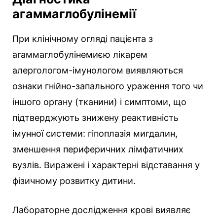
агаммаглобулінемії
При клінічному огляді пацієнта з
агаммаглобулінемиєю лікарем
алергологом-імунологом виявляються
ознаки гнійно-запального ураження того чи
іншого органу (тканини) і симптоми, що
підтверджують знижену реактивність
імунної системи: гіпоплазія мигдалин,
зменшення периферичних лімфатичних
вузлів. Виражені і характерні відставання у
фізичному розвитку дитини.
Лабораторне дослідження крові виявляє