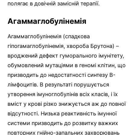
полягає в довічній замісній терапії.
Агаммаглобулінемія
Агаммаглобулінемія (спадкова
гіпогамаглобулінемія, хвороба Брутона) –
вроджений дефект гуморального імунітету,
обумовлений мутаціями в геномі клітин, що
призводить до недостатності синтезу B-
лімфоцитів. В результаті порушується
утворення імуноглобулінів всіх класів, і їх
вміст у крові різко знижується аж до повної
відсутності. Низька реактивність імунної
системи призводить до розвитку важких
повторних гнійно-запальних захворювань