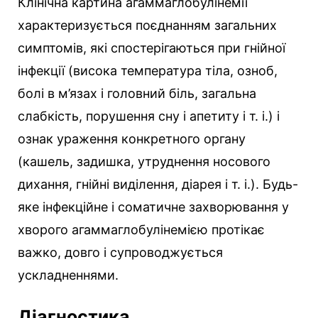
Клінічна картина агаммаглобулінемії
характеризується поєднанням загальних
симптомів, які спостерігаються при гнійної
інфекції (висока температура тіла, озноб,
болі в м’язах і головний біль, загальна
слабкість, порушення сну і апетиту і т. і.) і
ознак ураження конкретного органу
(кашель, задишка, утруднення носового
дихання, гнійні виділення, діарея і т. і.). Будь-
яке інфекційне і соматичне захворювання у
хворого агаммаглобулінемією протікає
важко, довго і супроводжується
ускладненнями.
Діагностика