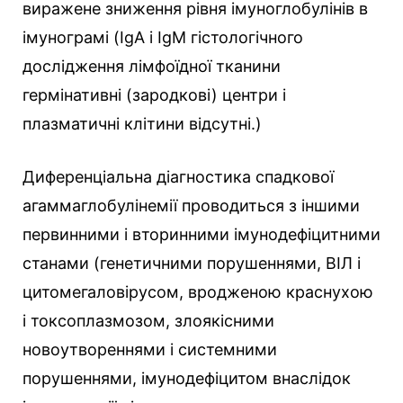
виражене зниження рівня імуноглобулінів в
імунограмі (IgA і IgM гістологічного
дослідження лімфоїдної тканини
гермінативні (зародкові) центри і
плазматичні клітини відсутні.)
Диференціальна діагностика спадкової
агаммаглобулінемії проводиться з іншими
первинними і вторинними імунодефіцитними
станами (генетичними порушеннями, ВІЛ і
цитомегаловірусом, вродженою краснухою
і токсоплазмозом, злоякісними
новоутвореннями і системними
порушеннями, імунодефіцитом внаслідок