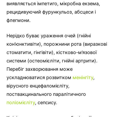
виявляється імпетиго, мікробна екзема,
рецидивуючий фурункульоз, абсцеси і
флегмони.
Нерідко буває ураження очей (гнійні
кон’юнктивіти), порожнини рота (виразкові
стоматити, гінгівіти), кістково-м’язової
системи (остеомієліти, гнійні артрити).
Перебіг захворювання може
ускладнюватися розвитком
менінгіту
,
вірусного енцефаломієліту,
поствакцинального паралітичного
поліомієліту
, сепсису.