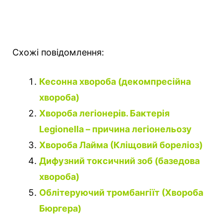
Схожі повідомлення:
Кесонна хвороба (декомпресійна
хвороба)
Хвороба легіонерів. Бактерія
Legionella – причина легіонельозу
Хвороба Лайма (Кліщовий бореліоз)
Дифузний токсичний зоб (базедова
хвороба)
Облітеруючий тромбангіїт (Хвороба
Бюргера)