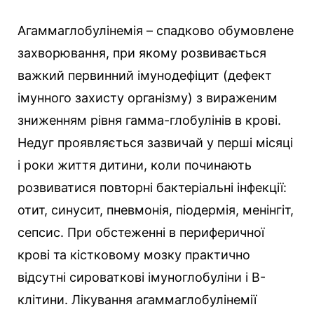
Агаммаглобулінемія – спадково обумовлене
захворювання, при якому розвивається
важкий первинний імунодефіцит (дефект
імунного захисту організму) з вираженим
зниженням рівня гамма-глобулінів в крові.
Недуг проявляється зазвичай у перші місяці
і роки життя дитини, коли починають
розвиватися повторні бактеріальні інфекції:
отит, синусит, пневмонія, піодермія, менінгіт,
сепсис. При обстеженні в периферичної
крові та кістковому мозку практично
відсутні сироваткові імуноглобуліни і B-
клітини. Лікування агаммаглобулінемії