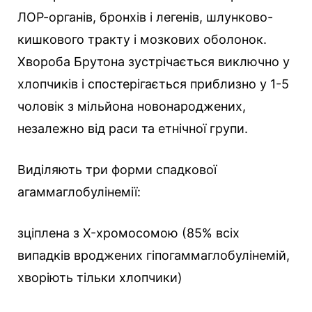
ЛОР-органів, бронхів і легенів, шлунково-
кишкового тракту і мозкових оболонок.
Хвороба Брутона зустрічається виключно у
хлопчиків і спостерігається приблизно у 1-5
чоловік з мільйона новонароджених,
незалежно від раси та етнічної групи.
Виділяють три форми спадкової
агаммаглобулінемії:
зціплена з X-хромосомою (85% всіх
випадків вроджених гіпогаммаглобулінемій,
хворіють тільки хлопчики)