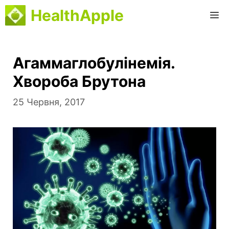
Перейти
HealthApple
M
до
вмісту
Агаммаглобулінемія.
Хвороба Брутона
25 Червня, 2017