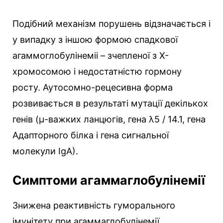
Подібний механізм порушень відзначається і
у випадку з іншою формою спадкової
агаммоглобулінеміі – зчепленої з X-
хромосомою і недостатністю гормону
росту. Аутосомно-рецесивна форма
розвивається в результаті мутації декількох
генів (μ-важких ланцюгів, гена λ5 / 14.1, гена
Адапторного білка і гена сигнальної
молекули IgА).
Симптоми агаммаглобулінемії
Знижена реактивність гуморального
імунітету при агаммаглобулінемії