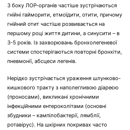
З боку ЛОР-органів частіше зустрічаються
гнійні гайморити, етмоїдити, отити, причому
гнійний отит частіше розвивається на
першому році життя дитини, а синусити – в
3-5 років. Із захворювань бронхолегеневої
системи спостерігаються повторні бронхіти,
пневмонії, абсцеси легенів.
Нерідко зустрічається ураження шлунково-
кишкового тракту з наполегливою ​​діареєю
(проносами), викликані хронічними
інфекційними ентероколітами (основні
збудники – кампілобактерії, лямблії,
ротавірус). На шкірних покривах часто