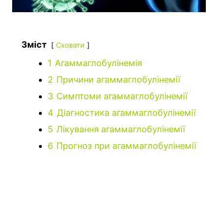
Зміст
Сховати
1
Агаммаглобулінемія
2
Причини агаммаглобулінемії
3
Симптоми агаммаглобулінемії
4
Діагностика агаммаглобулінемії
5
Лікування агаммаглобулінемії
6
Прогноз при агаммаглобулінемії