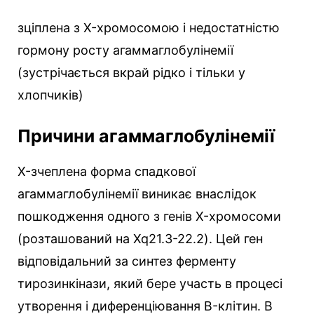
зціплена з X-хромосомою і недостатністю
гормону росту агаммаглобулінемії
(зустрічається вкрай рідко і тільки у
хлопчиків)
Причини агаммаглобулінемії
X-зчеплена форма спадкової
агаммаглобулінемії виникає внаслідок
пошкодження одного з генів X-хромосоми
(розташований на Xq21.3-22.2). Цей ген
відповідальний за синтез ферменту
тирозинкінази, який бере участь в процесі
утворення і диференціювання B-клітин. В