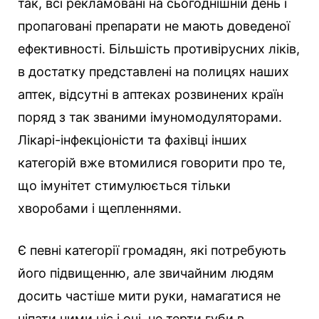
так, всі рекламовані на сьогоднішній день і
пропаговані препарати не мають доведеної
ефективності. Більшість противірусних ліків,
в достатку представлені на полицях наших
аптек, відсутні в аптеках розвинених країн
поряд з так званими імуномодуляторами.
Лікарі-інфекціоністи та фахівці інших
категорій вже втомилися говорити про те,
що імунітет стимулюється тільки
хворобами і щепленнями.
Є певні категорії громадян, які потребують
його підвищенню, але звичайним людям
досить частіше мити руки, намагатися не
чіпати ними ніс і очі, не терти губи в