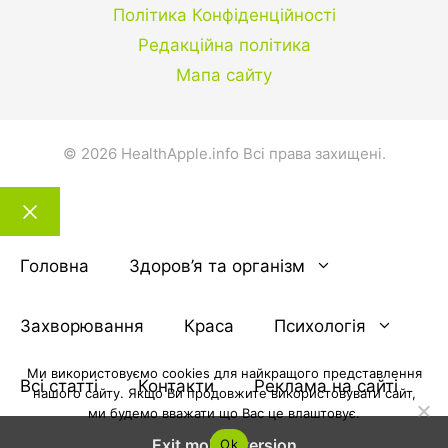
Політика Конфіденційності
Редакційна політика
Мапа сайту
© 2026 HealthApple.info Всі права захищені.
Закрити
тему
Головна
Здоров’я та організм
Захворювання
Краса
Психологія
Ми використовуємо cookies для найкращого представлення
Всі статті
Контакти
Реклама на сайті
нашого сайту. Якщо Ви продовжите використовувати сайт,
ми будемо вважати що Вас це влаштовує.
Exit mobile version
Ok