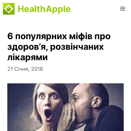
Перейти
HealthApple
M
до
вмісту
6 популярних міфів про
здоров’я, розвінчаних
лікарями
21 Січня, 2018