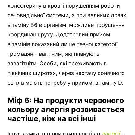
холестерину в крові і порушенням роботи
сечовидільної системи, а при великих дозах
вітаміну В6 в організмі можливе порушення
координації руху. Додатковий прийом
вітамінів показаний лише певної категорії
громадян – вагітним, які планують
завагітніти. Особи, які проживають в
північних широтах, через нестачу сонячного
світла мають потребу у прийомі вітаміну D.
Міф 6: На продукти червоного
кольору алергія розвивається
частіше, ніж на всі інші
Існує думка, що при схильності до
алергії
не