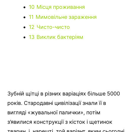
10
Місця проживання
11
Мимовільне зараження
12
Чисто-чисто
13
Виклик бактеріям
Зубній щітці в різних варіаціях більше 5000
років. Стародавні цивілізації знали її в
вигляді «жувальної палички», потім
з’явилися конструкції з кісток і щетинок
тварин, і, нарешті, той варіант, яким сьогодні