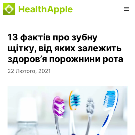
Перейти
HealthApple
M
до
вмісту
13 фактів про зубну
щітку, від яких залежить
здоров’я порожнини рота
22 Лютого, 2021