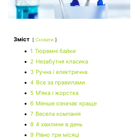
Зміст
Сховати
1
Тюремні байки
2
Незабутня класика
3
Ручна і електрична
4
Все за правилами
5
М’яка і жорстка
6
Менше означає краще
7
Весела компанія
8
4 хвилини в день
9
Рівно три місяці