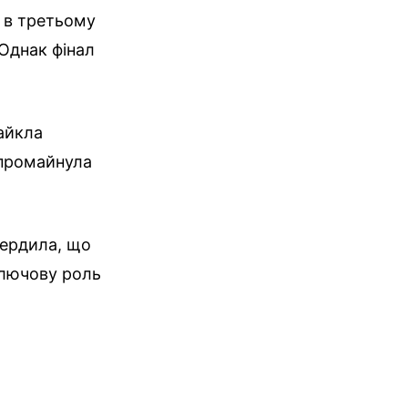
 в третьому
 Однак фінал
айкла
 промайнула
вердила, що
ключову роль