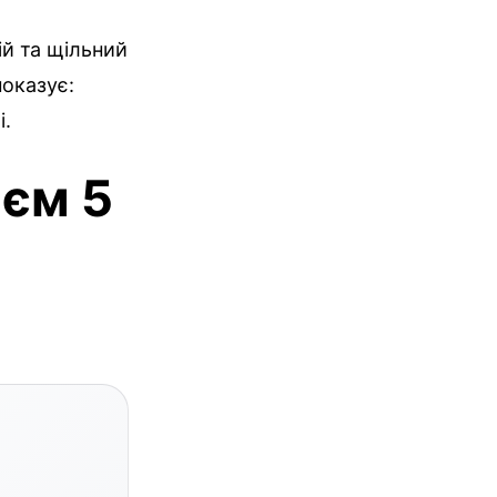
ій та щільний
показує:
і.
оєм 5