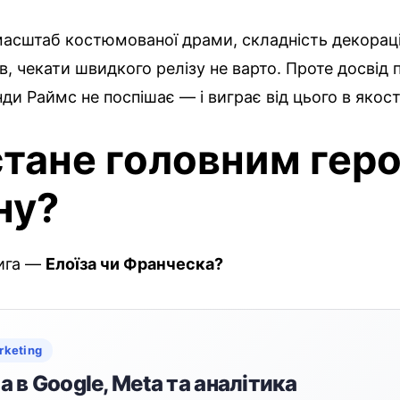
масштаб костюмованої драми, складність декорац
ів, чекати швидкого релізу не варто. Проте досвід 
и Раймс не поспішає — і виграє від цього в якост
стане головним гер
ну?
рига —
Елоїза чи Франческа?
rketing
 в Google, Meta та аналітика