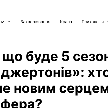
ізм
Захворювання
Краса
Психологія
 що буде 5 сезо
іджертонів»: хт
не новим серце
фера?