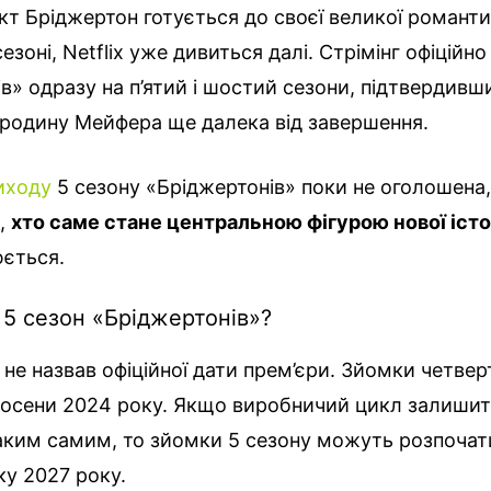
т Бріджертон готується до своєї великої романтичн
езоні, Netflix уже дивиться далі. Стрімінг офіцій
в» одразу на п’ятий і шостий сезони, підтвердивши
 родину Мейфера ще далека від завершення.
иходу
5 сезону «Бріджертонів» поки не оголошена,
о,
хто саме стане центральною фігурою нової істо
ється.
 5 сезон «Бріджертонів»?
зі не назвав офіційної дати прем’єри. Зйомки четве
восени 2024 року. Якщо виробничий цикл залиши
аким самим, то зйомки 5 сезону можуть розпочат
ку 2027 року.