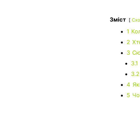
Зміст
Схо
1
Ко
2
Хт
3
Сю
3.1
3.2
4
Як
5
Чо