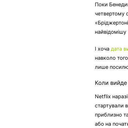
Поки Бенедик
четвертому с
«Бріджертоні
найвідомішу
І хоча
дата в
навколо тог
лише посилю
Коли вийде
Netflix нара
стартували 
приблизно т
або на почат