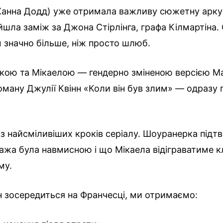
Ханна Додд) уже отримала важливу сюжетну арку
ийшла заміж за Джона Стірлінга, графа Кілмартіна.
 значно більше, ніж просто шлюб.
кою та Мікаелою — гендерно зміненою версією М
роману Джулії Квінн «Коли він був злим» — одразу
із найсміливіших кроків серіалу. Шоуранерка підт
ажа була навмисною і що Мікаела відіграватиме 
му.
н зосередиться на Франчесці, ми отримаємо: