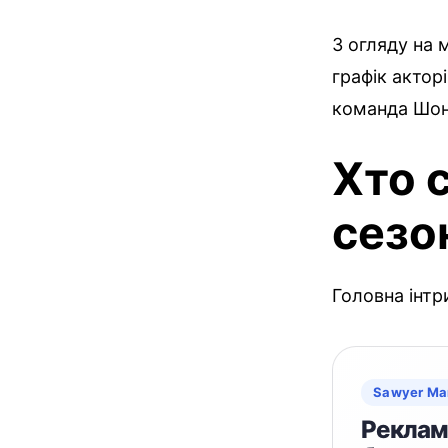
З огляду на 
графік актор
команда Шонд
Хто 
сезо
Головна інт
Sawyer Ma
Реклама