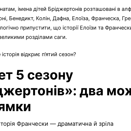
натам, імена дітей Бріджертонів розташовані в ал
ні, Бенедикт, Колін, Дафна, Елоїза, Франческа, Гре
 логічно припустити, що історії Елоїзи та Франческ
великими розділами саги.
 історія відкриє п’ятий сезон?
т 5 сезону
джертонів»: два мо
ямки
Історія Франчески — драматична й зріла