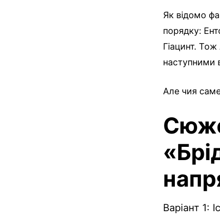
Як відомо фа
порядку: Енто
Гіацинт. Тож
наступними 
Але чия саме
Сюже
«Брі
напр
Варіант 1: 