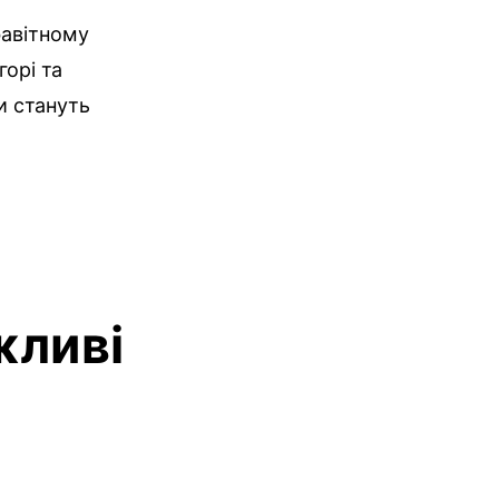
фавітному
горі та
и стануть
жливі