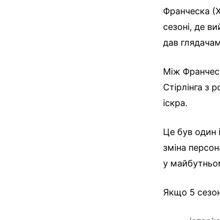
Франческа (
сезоні, де в
дав глядачам
Між Франчес
Стірлінга з 
іскра.
Це був один 
зміна персон
у майбутньо
Якщо 5 сезо