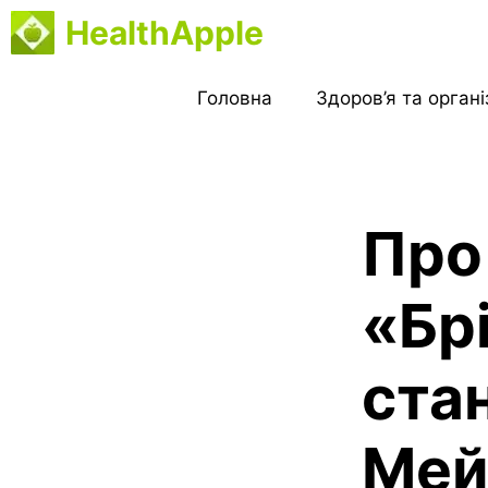
Перейти
HealthApple
до
вмісту
Головна
Здоров’я та орган
Про
«Бр
ста
Мей