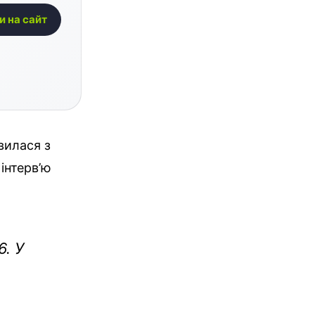
и на сайт
вилася з
інтерв’ю
6. У