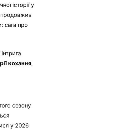
ої історії у
но продовжив
: сага про
 інтрига
рії кохання
,
ртого сезону
ться
ися у 2026