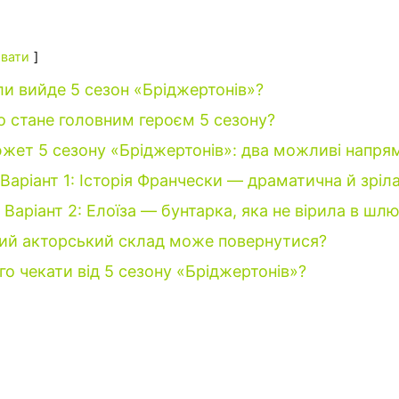
вати
ли вийде 5 сезон «Бріджертонів»?
о стане головним героєм 5 сезону?
жет 5 сезону «Бріджертонів»: два можливі напря
Варіант 1: Історія Франчески — драматична й зріл
Варіант 2: Елоїза — бунтарка, яка не вірила в шл
ий акторський склад може повернутися?
го чекати від 5 сезону «Бріджертонів»?