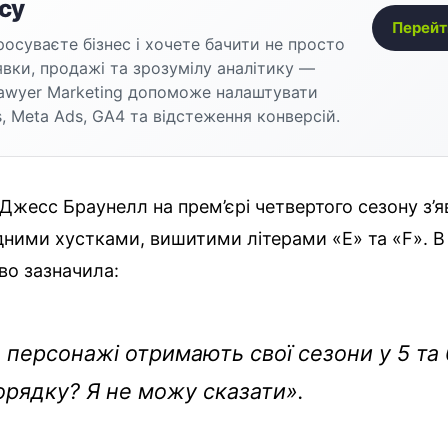
су
Перейт
осуваєте бізнес і хочете бачити не просто
аявки, продажі та зрозумілу аналітику —
awyer Marketing допоможе налаштувати
, Meta Ads, GA4 та відстеження конверсій.
жесс Браунелл на прем’єрі четвертого сезону з’я
ними хустками, вишитими літерами «E» та «F». В 
во зазначила:
персонажі отримають свої сезони у 5 та 
орядку? Я не можу сказати».