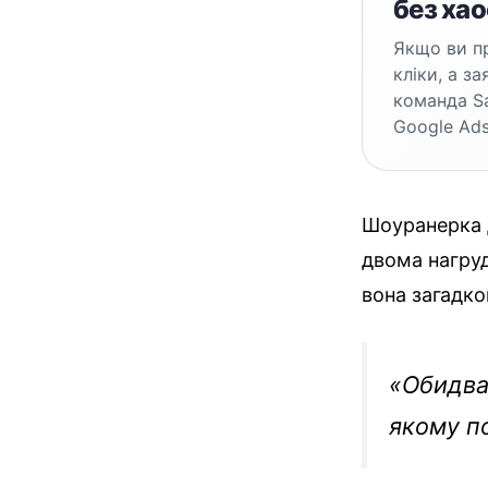
без хао
Якщо ви пр
кліки, а з
команда S
Google Ads
Шоуранерка Д
двома нагруд
вона загадко
«Обидва 
якому п