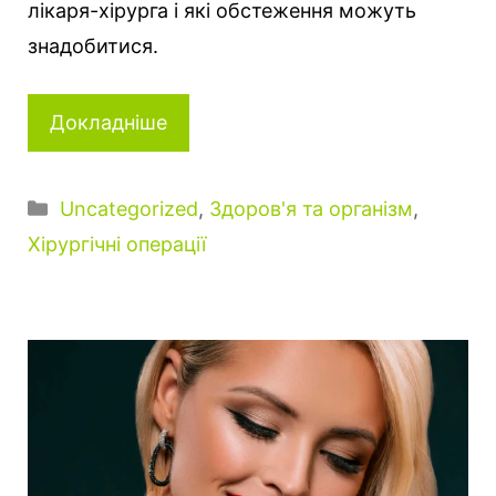
лікаря-хірурга і які обстеження можуть
знадобитися.
Докладніше
Категорії
Uncategorized
,
Здоров'я та організм
,
Хірургічні операції