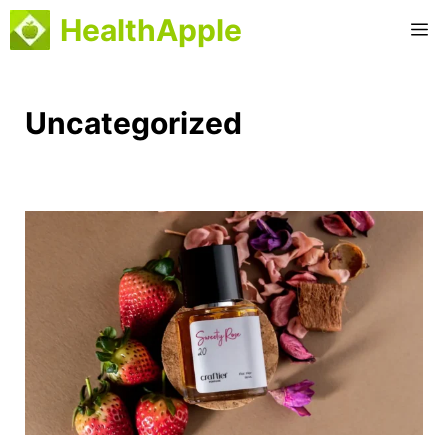
Перейти
HealthApple
М
до
вмісту
Uncategorized