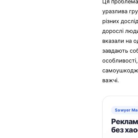
Ця проблема 
уразлива гру
різних дослі
дорослі люди
вказали на о
завдають соб
особливості,
самоушкоджен
важчі.
Sawyer Ma
Реклама
без хао