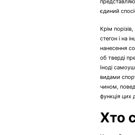
представляют
єдиний спосі
Крім порізів,
стегон і на 
нанесення со
об тверді пр
Іноді самоу
видами спорт
чином, повед
функція цих 
Хто 