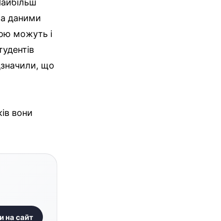
 Найбільш
за даними
кою можуть і
тудентів
дзначили, що
ків вони
и на сайт