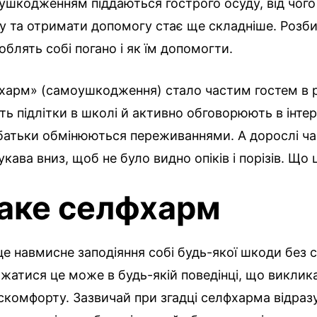
шкодженням піддаються гострого осуду, від чого
у та отримати допомогу стає ще складніше. Розб
блять собі погано і як їм допомогти.
харм» (самоушкодження) стало частим гостем в 
ь підлітки в школі й активно обговорюють в інтер
батьки обмінюються переживаннями. А дорослі час
укава вниз, щоб не було видно опіків і порізів. Що
аке селфхарм
е навмисне заподіяння собі будь-якої шкоди без 
ажатися це може в будь-якій поведінці, що виклик
комфорту. Зазвичай при згадці селфхарма відраз