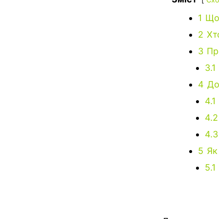
1
Що
2
Хт
3
Пр
3.1
4
До
4.1
4.2
4.3
5
Як
5.1