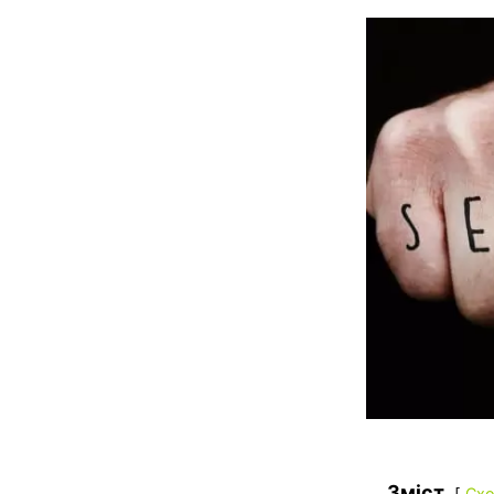
Зміст
Схо