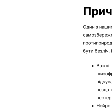
Прич
Один з наших
самозбереже
протиприродн
бути безліч,
Важкі 
шизофр
відчув
нездат
нестер
Нейров