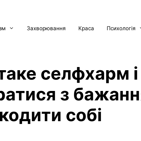
ізм
Захворювання
Краса
Психологія
таке селфхарм і
ратися з бажан
кодити собі