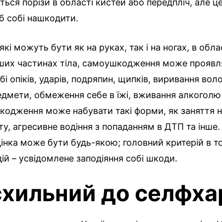
ься порізи в області кистей або передпліч, але ц
б собі нашкодити.
 які можуть бути як на руках, так і на ногах, в обла
інших частинах тіла, самоушкодження може проявл
бі опіків, ударів, подряпин, щипків, виривання вол
едмети, обмеження себе в їжі, вживання алкоголю 
шкодження може набувати такі форми, як заняття 
у, агресивне водіння з попаданням в ДТП та інше
інка може бути будь-якою; головний критерій в т
дій – усвідомлене заподіяння собі шкоди.
схильний до селфх