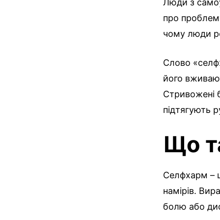
Люди з самоу
про проблем
чому люди ро
Слово «селф
його вживают
Стривожені 
підтягують р
Що т
Селфхарм – ц
намірів. Вир
болю або дис