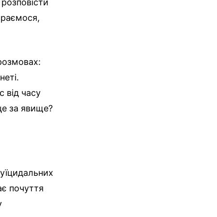
 розповісти
ираємося,
розмовах:
неті.
 від часу
 це за явище?
суїцидальних
ає почуття
у