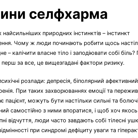
ини селфхарма
 найсильніших природних інстинктів – інстинкт
ння. Чому ж люди починають робити щось насті
е – калічити власне тіло і заподіювати собі біль
 і перш за все, це вищезгадані фактори ризику.
психічні розлади: депресія, біполярний афективний
енія. При таких захворюваннях емоції та пережива
ає пацієнт, можуть бути настільки сильні та болючі
ний самостійно з ними впоратися, і щоб хоч якось
пні відчуття, люди часто завдають собі тілесні уш
ідмінності при синдромі дефіциту уваги та гіперакт