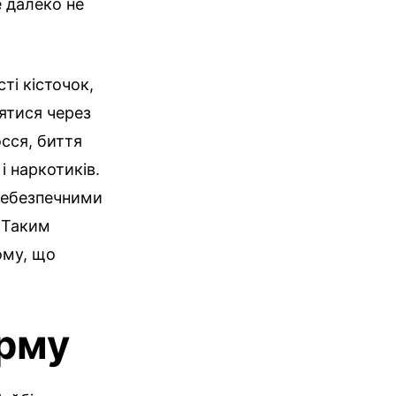
е далеко не
сті кісточок,
ятися через
осся, биття
і наркотиків.
небезпечними
. Таким
ому, що
арму