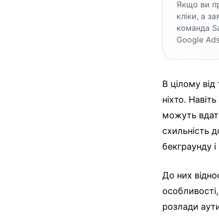
Якщо ви пр
кліки, а з
команда S
Google Ads
В цілому від
ніхто. Навіт
можуть вдати
схильність 
бекграунду і
До них відно
особливості,
розлади аути