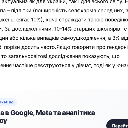
актуальна як для України, так і для всього світу.
па – підлітки (поширеність селфхарма серед них, 
джень, сягає 10%), хоча страждати такою поведін
. За дослідженнями, 10-14% старших школярів і с
дин або кілька випадків самоушкодження, а 3% ві
і порізи досить часто.Якщо говорити про гендерні
 то загальносвітові дослідження показують, що
ня частіше реєструються у дівчат, тоді як у юна
rketing
 в Google, Meta та аналітика
су
Перейт