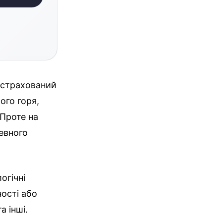
застрахований
ого горя,
 Проте на
евного
огічні
ості або
 інші.