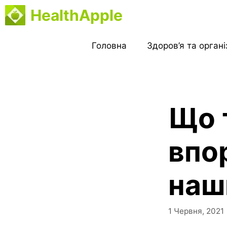
Перейти
HealthApple
до
вмісту
Головна
Здоров’я та орган
Що 
впо
наш
1 Червня, 2021