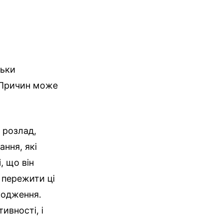
льки
? Причин може
 розлад,
ння, які
, що він
 пережити ці
кодження.
ивності, і