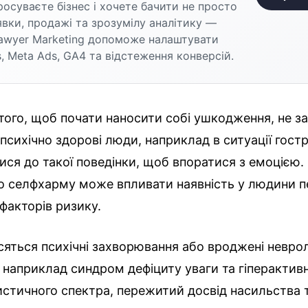
осуваєте бізнес і хочете бачити не просто
аявки, продажі та зрозумілу аналітику —
awyer Marketing допоможе налаштувати
, Meta Ads, GA4 та відстеження конверсій.
 того, щоб почати наносити собі ушкодження, не 
ь психічно здорові люди, наприклад в ситуації гостр
ся до такої поведінки, щоб впоратися з емоцією.
до селфхарму може впливати наявність у людини п
 факторів ризику.
сяться психічні захворювання або вроджені неврол
 наприклад синдром дефіциту уваги та гіперактивн
стичного спектра, пережитий досвід насильства та