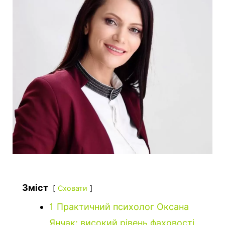
Зміст
Сховати
1
Практичний психолог Оксана
Янчак: високий рівень фаховості