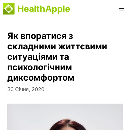
Перейти
HealthApple
M
до
вмісту
Як впоратися з
складними життєвими
ситуаціями та
психологічним
диксомфортом
30 Січня, 2020