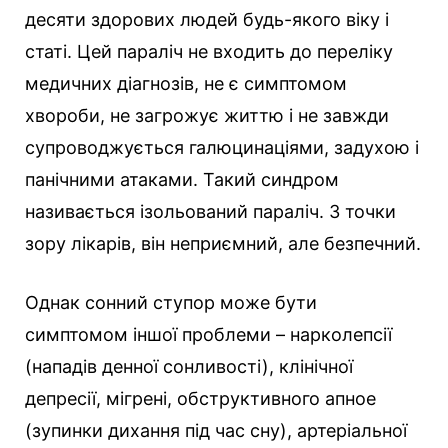
десяти здорових людей будь-якого віку і
статі. Цей параліч не входить до переліку
медичних діагнозів, не є симптомом
хвороби, не загрожує життю і не завжди
супроводжується галюцинаціями, задухою і
панічними атаками. Такий синдром
називається ізольований параліч. З точки
зору лікарів, він неприємний, але безпечний.
Однак сонний ступор може бути
симптомом іншої проблеми – нарколепсії
(нападів денної сонливості), клінічної
депресії, мігрені, обструктивного апное
(зупинки дихання під час сну), артеріальної