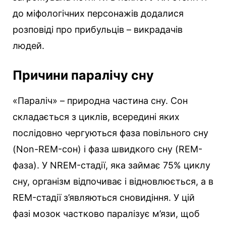
до міфологічних персонажів додалися
розповіді про прибульців – викрадачів
людей.
Причини паралічу сну
«Параліч» – природна частина сну. Сон
складається з циклів, всередині яких
послідовно чергуються фаза повільного сну
(Non-REM-сон) і фаза швидкого сну (REM-
фаза). У NREM-стадії, яка займає 75% циклу
сну, організм відпочиває і відновлюється, а в
REM-стадії з’являються сновидіння. У цій
фазі мозок частково паралізує м’язи, щоб