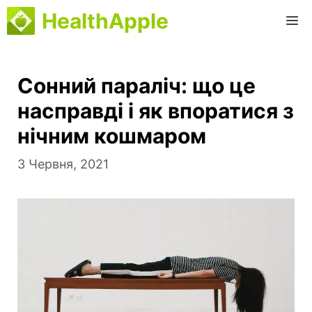
Перейти
HealthApple
M
до
вмісту
Сонний параліч: що це
насправді і як впоратися з
нічним кошмаром
3 Червня, 2021