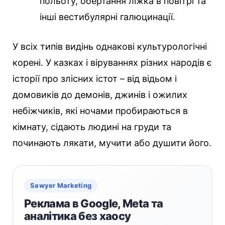
польоту, обертання ліжка в повітрі та
інші вестибулярні галюцинації.
У всіх типів видінь однакові культурологічні
корені. У казках і віруваннях різних народів є
історії про злісних істот – від відьом і
домовиків до демонів, джинів і ожилих
небіжчиків, які ночами пробираються в
кімнату, сідають людині на груди та
починають лякати, мучити або душити його.
Sawyer Marketing
Реклама в Google, Meta та
аналітика без хаосу