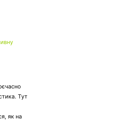
тивну
воєчасно
істика.
Тут
я, як на