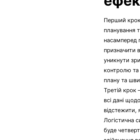
ефек
Перший крок 
планування ту
насамперед п
призначити в
уникнути зри
контролю та
плану та шви
Третій крок 
всі дані щод
відстежити, 
Логістична с
буде четверт