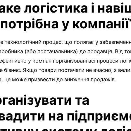
аке логістика і наві
 потрібна у компанії
це технологічний процес, що полягає у забезпечен
виробника (або постачальника) до продавця. Від то
ефективно у компанії організовані всі процеси лог
е бізнес. Якщо товари постачати не вчасно, з ве
и, це може призвести до зниження продажів.
рганізувати та
вадити на підприєм