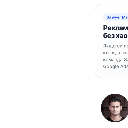
Sawyer Ma
Реклама
без хао
Якщо ви пр
кліки, а з
команда S
Google Ads