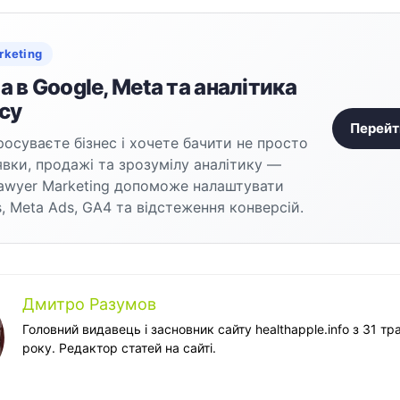
rketing
 в Google, Meta та аналітика
су
Перейт
осуваєте бізнес і хочете бачити не просто
аявки, продажі та зрозумілу аналітику —
awyer Marketing допоможе налаштувати
, Meta Ads, GA4 та відстеження конверсій.
Дмитро Разумов
Головний видавець і засновник сайту healthapple.info з 31 тр
року. Редактор статей на сайті.