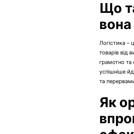
Що т
вона
Логістика – 
товарів від 
грамотно та 
успішніше йд
та перервам
Як о
впро