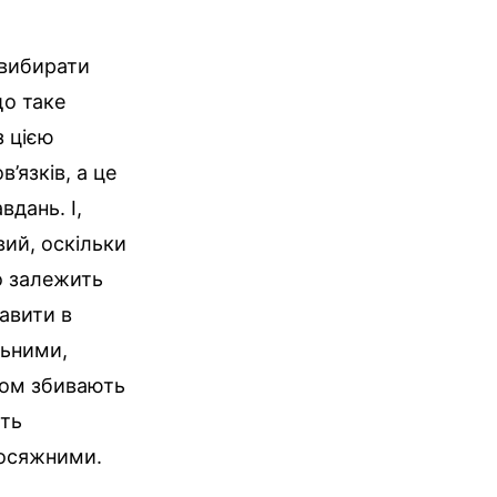
 вибирати
що таке
з цією
’язків, а це
вдань. І,
вий, оскільки
о залежить
тавити в
льними,
асом збивають
ють
досяжними.