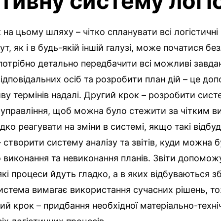
тивну систему логі
на цьому шляху – чітко спланувати всі логістичні
т, як і в будь-якій іншій галузі, може початися бе
отрібно детально передбачити всі можливі завдан
ідповідальних осіб та розробити план дій – це до
ву термінів надалі. Другий крок – розробити сист
 управління, щоб можна було стежити за чітким 
дко реагувати на зміни в системі, якщо такі відбу
– створити систему аналізу та звітів, куди можна 
о виконання та невиконання планів. Звіти допомож
які процеси йдуть гладко, а в яких відбуваються зб
истема вимагає використання сучасних рішень, то
ий крок – придбання необхідної матеріально-техні