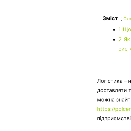
Зміст
Схо
1
Що 
2
Як
сист
Логістика – 
доставляти т
можна знайт
https://polce
підприємстві