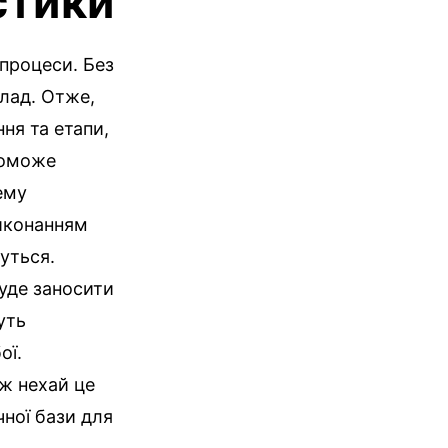
стики
 процеси. Без
злад. Отже,
ня та етапи,
поможе
ему
виконанням
дуться.
буде заносити
уть
ої.
ж нехай це
чної бази для