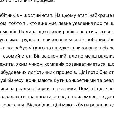
сіх логістичних процесів.
бітників – шостий етап. На цьому етапі найкраще
дом, тобто ті, хто вже має певне уявлення про те, 
компанії. Людина, що ніколи раніше не стикається 
уватиме труднощі з виконанням своїх робочих обов
яка потребує чіткого та швидкого виконання всіх за
і – сьомий етап. Він заключний, але не менш важли
лежить, яким чином компанія розвиватиметься, щ
 збудованих логістичних процесів. Цілі потрібно с
лузі бізнесу, вони мають бути конкретними та реа
ися на реально існуючі показники. Помітні цілі ч
і заважають працювати, а надто приземлені не да
зростання. Відповідно, цілі мають бути реально 