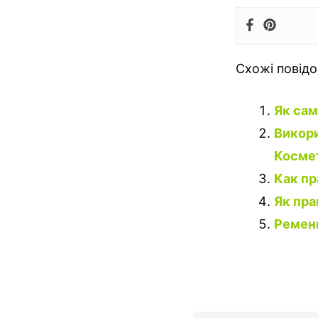
Схожі повід
Як сам
Викори
Космет
Как пр
Як пра
Ремень