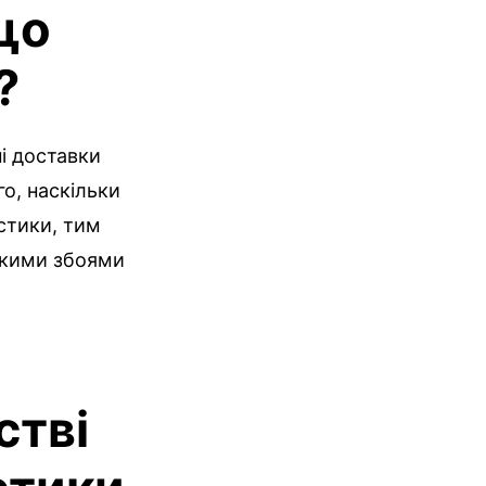
що
?
ні доставки
го, наскільки
істики, тим
ликими збоями
стві