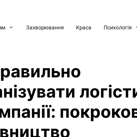
ізм
Захворювання
Краса
Психологія
правильно
анізувати логіст
мпанії: покроко
івництво