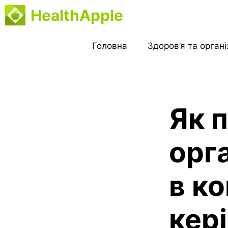
Перейти
HealthApple
до
вмісту
Головна
Здоров’я та орган
Як 
орг
в ко
кер