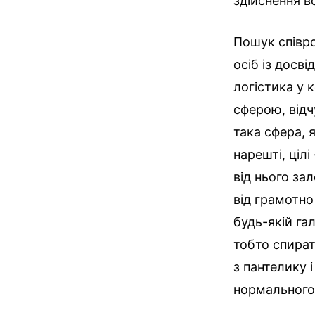
здійснення в
Пошук співро
осіб із досві
логістика у 
сферою, відч
така сфера, 
нарешті, ціл
від нього за
від грамотно
будь-якій га
тобто спират
з пантелику 
нормального 