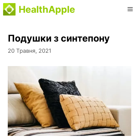
Перейти
HealthApple
М
до
вмісту
Подушки з синтепону
20 Травня, 2021