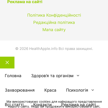
Реклама на сайті
Політика Конфіденційності
Редакційна політика
Мапа сайту
© 2026 HealthApple.info Всі права захищені.
Закрити
тему
Головна
Здоров’я та організм
Захворювання
Краса
Психологія
Ми використовуємо cookies для найкращого представлення
Всі статті
Контакти
Реклама на сайті
нашого сайту. Якщо Ви продовжите використовувати сайт,