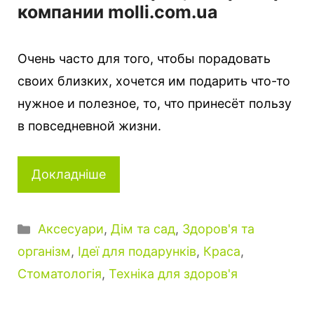
компании molli.com.ua
Очень часто для того, чтобы порадовать
своих близких, хочется им подарить что-то
нужное и полезное, то, что принесёт пользу
в повседневной жизни.
Докладніше
Категорії
Аксесуари
,
Дім та сад
,
Здоров'я та
організм
,
Ідеї для подарунків
,
Краса
,
Стоматологія
,
Техніка для здоров'я