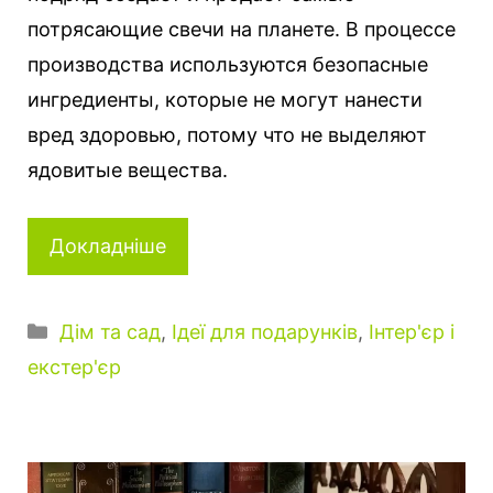
потрясающие свечи на планете. В процессе
производства используются безопасные
ингредиенты, которые не могут нанести
вред здоровью, потому что не выделяют
ядовитые вещества.
Докладніше
Категорії
Дім та сад
,
Ідеї для подарунків
,
Інтер'єр і
екстер'єр