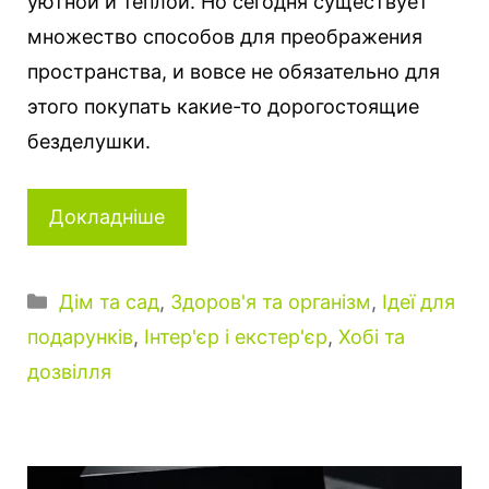
уютной и теплой. Но сегодня существует
множество способов для преображения
пространства, и вовсе не обязательно для
этого покупать какие-то дорогостоящие
безделушки.
Докладніше
Категорії
Дім та сад
,
Здоров'я та організм
,
Ідеї для
подарунків
,
Інтер'єр і екстер'єр
,
Хобі та
дозвілля