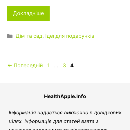
Докладніше
Категорії
Дім та сад
,
Ідеї для подарунків
Сторінка
Сторінка
Сторінка
←
Попередній
1
…
3
4
HealthApple.Info
Інформація надається виключно в довідкових
цілях. Інформація для статей взята з
наукових видавництв та підтверджених