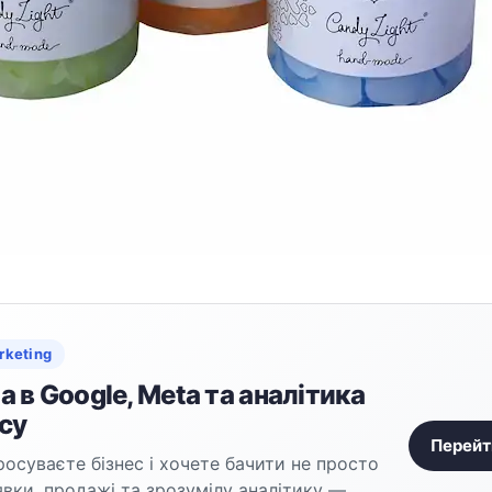
rketing
 в Google, Meta та аналітика
су
Перейт
осуваєте бізнес і хочете бачити не просто
аявки, продажі та зрозумілу аналітику —