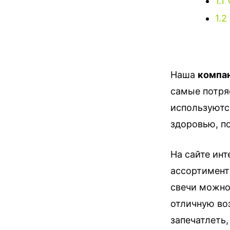
1.1
1.2
Наша
компан
самые потря
используютс
здоровью, п
На сайте инт
ассортимент
свечи можно
отличную во
запечатлеть,