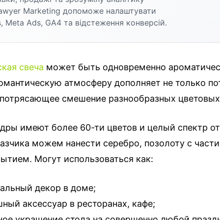
awyer Marketing допоможе налаштувати
, Meta Ads, GA4 та відстеження конверсій.
кая свеча
может быть одновременно ароматичес
 романтическую атмосферу дополняет не только 
и потрясающее смешение разнообразных цветовых
дры имеют более 60-ти цветов и целый спектр от
азчика можем нанести серебро, позолоту с част
ытием. Могут использоваться как:
альный декор в доме;
ный аксессуар в ресторанах, кафе;
ое украшение стола на совершенно любой праздн