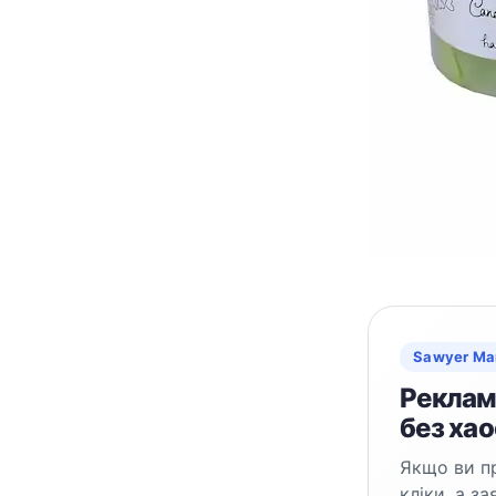
Sawyer Ma
Реклама
без хао
Якщо ви пр
кліки, а з