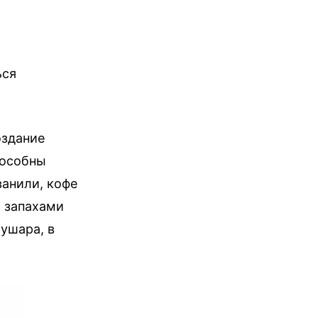
ься
оздание
пособны
ванили, кофе
и запахами
ушара, в