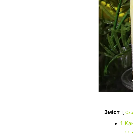
Зміст
Схо
1
Ка