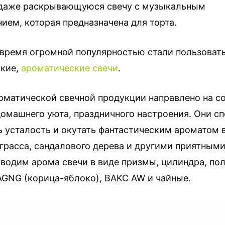
даже раскрывающуюся свечу с музыкальным
ием, которая предназначена для торта.
 время огромной популярностью стали пользоват
кие,
ароматические свечи
.
оматической свечной продукции направлено на с
омашнего уюта, праздничного настроения. Они с
ь усталость и окутать фантастическим ароматом 
нграсса, сандалового дерева и другими приятным
зводим арома свечи в виде призмы, цилиндра, пол
 AGNG (корица-яблоко), BAKC AW и чайные.