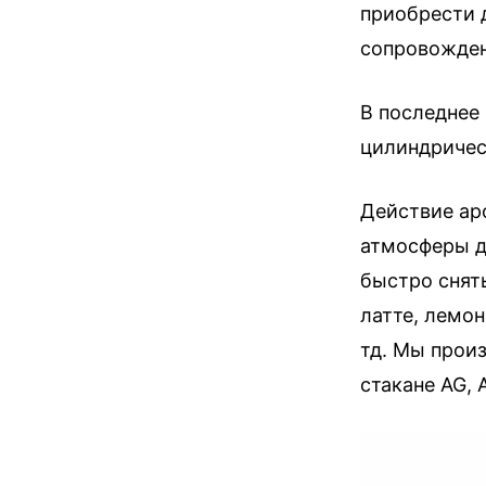
приобрести 
сопровожден
В последнее
цилиндричес
Действие ар
атмосферы д
быстро снят
латте, лемо
тд. Мы прои
стакане AG,