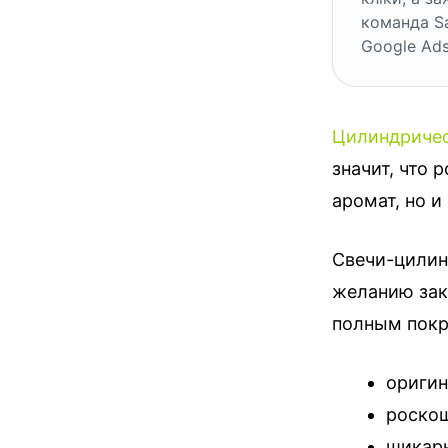
команда S
Google Ads
Цилиндричес
значит, что
аромат, но 
Свечи-цилин
желанию зак
полным покр
оригин
роскош
шикарн