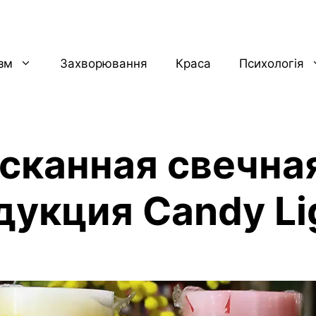
ізм
Захворювання
Краса
Психологія
сканная свечна
дукция Candy Li