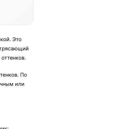
кой. Это
потрясающий
 оттенков.
тенков. По
ичным или
ик;