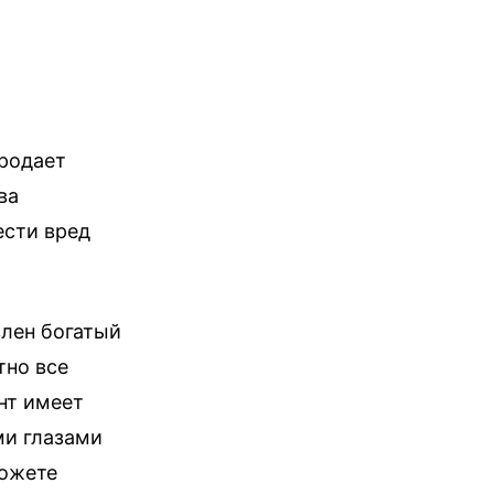
продает
ва
ести вред
влен богатый
тно все
нт имеет
ми глазами
можете