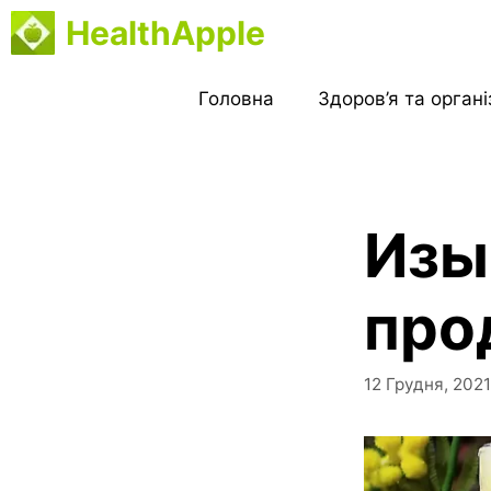
Перейти
HealthApple
до
вмісту
Головна
Здоров’я та орган
Изы
про
12 Грудня, 2021