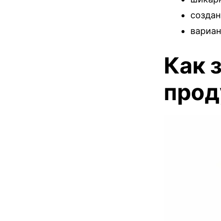
создан
вариан
Как 
прод