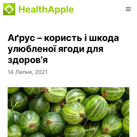
Перейти
HealthApple
М
до
вмісту
Аґрус – користь і шкода
улюбленої ягоди для
здоров’я
14 Липня, 2021