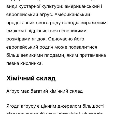
види кустарної культури: американський і
європейський аґрус. Американський
представник свого роду володіє вираженим
смаком і відрізняється невеликими
розмірами ягідок. Одночасно його
європейський родич може похвалитися
більш великими плодами, яким притаманна
певна кислинка.
Хімічний склад
Аґрус має багатий хімічний склад
Ягоди аґрусу є цінним джерелом більшості