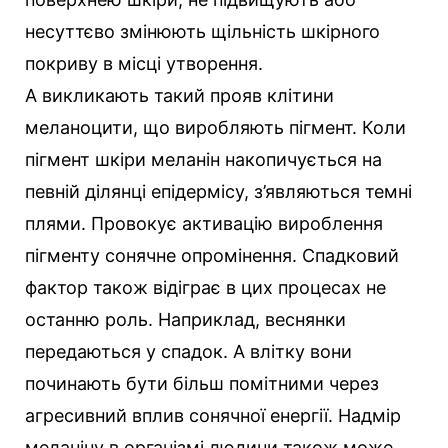
несуттєво змінюють щільність шкірного
покриву в місці утворення.
А викликають такий прояв клітини
меланоцити, що виробляють пігмент. Коли
пігмент шкіри меланін накопичується на
певній ділянці епідермісу, з’являються темні
плями. Провокує активацію вироблення
пігменту сонячне опромінення. Спадковий
фактор також відіграє в цих процесах не
останню роль. Наприклад, веснянки
передаються у спадок. А влітку вони
починають бути більш помітними через
агресивний вплив сонячної енергії. Надмір
меланіну в організмі людини також може