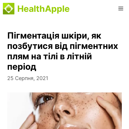
Перейти
HealthApple
М
до
вмісту
Пігментація шкіри, як
позбутися від пігментних
плям на тілі в літній
період
25 Серпня, 2021