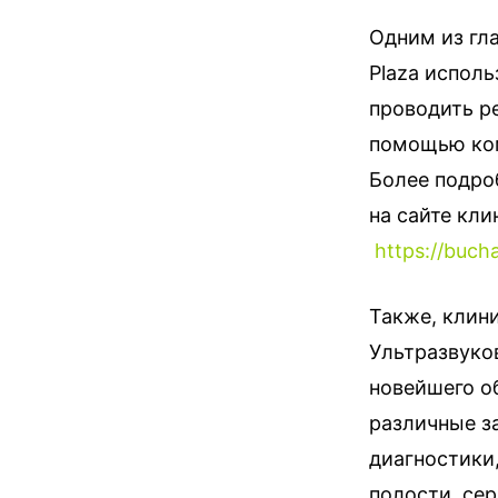
Одним из гла
Plaza исполь
проводить р
помощью ком
Более подро
на сайте кли
https://buch
Также, клини
Ультразвуков
новейшего о
различные з
диагностики
полости, сер