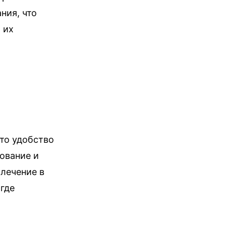
ния, что
 их
я
это удобство
ование и
 лечение в
где