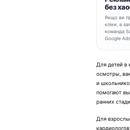
без хао
Якщо ви пр
кліки, а з
команда S
Google Ads
Для детей в
осмотры, ва
и школьнико
помогают вы
ранних стади
Для взрослых
кардиологов