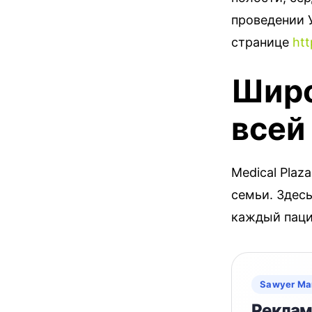
проведении У
странице
htt
Широ
всей
Medical Plaz
семьи. Здес
каждый паци
Sawyer Ma
Реклама