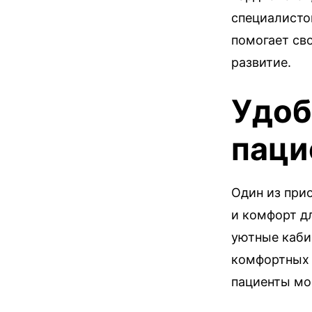
специалисто
помогает св
развитие.
Удоб
паци
Один из прио
и комфорт д
уютные каби
комфортных 
пациенты мог