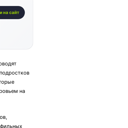
и на сайт
оводят
 подростков
торые
ровьем на
ов,
рофильных