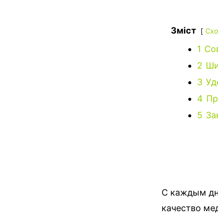
Зміст
Схо
1
Со
2
Ши
3
Уд
4
Пр
5
За
С каждым дн
качество ме