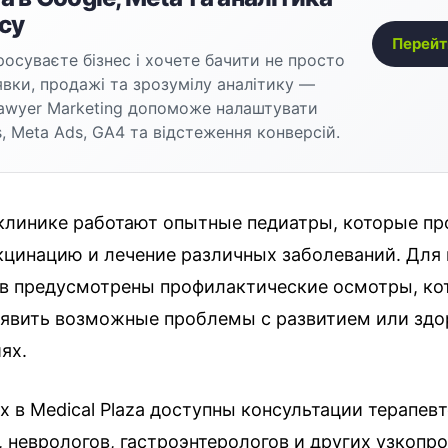
су
Перейт
осуваєте бізнес і хочете бачити не просто
аявки, продажі та зрозумілу аналітику —
awyer Marketing допоможе налаштувати
, Meta Ads, GA4 та відстеження конверсій.
 клинике работают опытные педиатры, которые пр
кцинацию и лечение различных заболеваний. Для
в предусмотрены профилактические осмотры, ко
явить возможные проблемы с развитием или здо
ях.
 в Medical Plaza доступны консультации терапевт
, неврологов, гастроэнтерологов и других узкоп