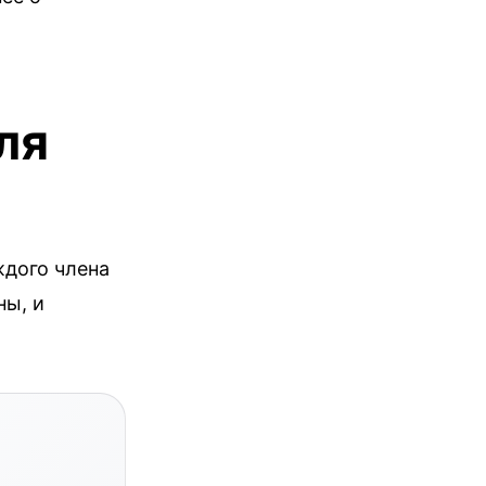
ля
ждого члена
ны, и