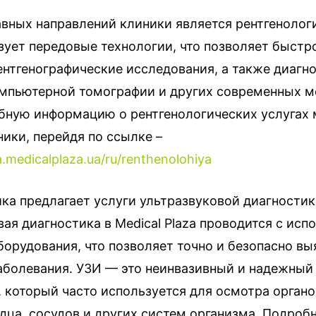
вных направлений клиники является рентгенологи
зует передовые технологии, что позволяет быстр
ентгенографические исследования, а также диагно
пьютерной томографии и других современных м
бную информацию о рентгенологических услугах
ники, перейдя по ссылке –
a.medicalplaza.ua/ru/renthenolohiya
ка предлагает услуги ультразвуковой диагностик
ая диагностика в Medical Plaza проводится с ис
борудования, что позволяет точно и безопасно вы
аболевания. УЗИ — это неинвазивный и надежный
, который часто используется для осмотра орган
дца, сосудов и других систем организма. Подробн