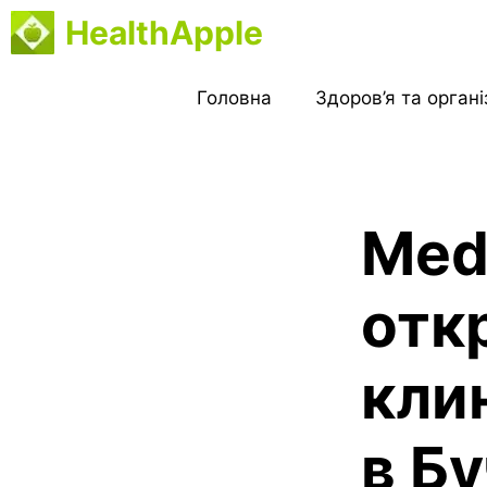
Перейти
HealthApple
до
вмісту
Головна
Здоров’я та орган
Medi
отк
кли
в Б