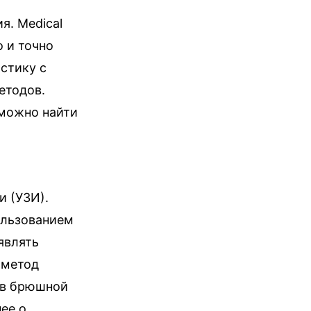
я. Medical
о и точно
стику с
етодов.
 можно найти
и (УЗИ).
пользованием
являть
 метод
ов брюшной
ее о