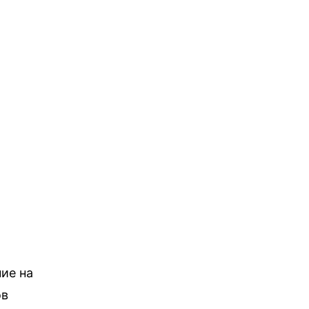
ие на
ов