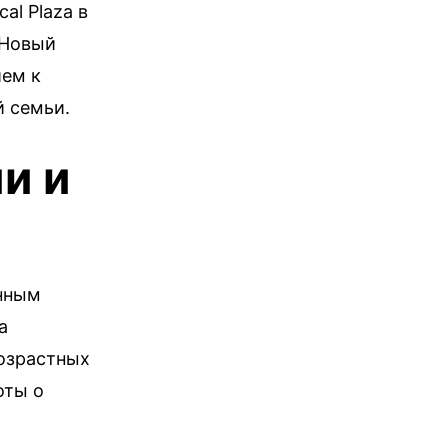
al Plaza в
 Новый
ием к
й семьи.
и и
енным
а
возрастных
оты о