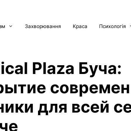
ізм
Захворювання
Краса
Психологія
cal Plaza Буча:
рытие современ
ники для всей с
уче