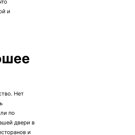
что
ой и
ошее
тво. Нет
ь
или по
ашей двери в
есторанов и