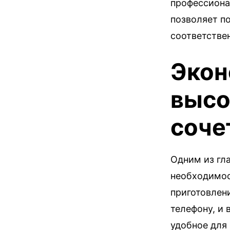
профессиона
позволяет п
соответстве
Экон
высо
соче
Одним из гл
необходимос
приготовлени
телефону, и
удобное для