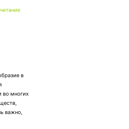
очетание
образие в
я
и во многих
ществ,
ь важно,