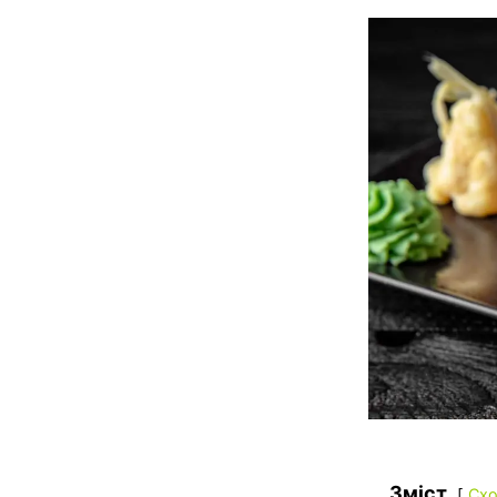
Зміст
Схо