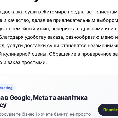
 доставка суши в Житомире предлагает клиентам
е и качество, делая ее привлекательным выборо
дь то семейный ужин, вечеринка с друзьями или 
 Благодаря удобству заказа, разнообразию меню 
юд, услуги доставки суши становятся незаменим
 кулинарной сцены. Обращение в проверенное з
р и заказ простыми.
rketing
 в Google, Meta та аналітика
су
Перейт
осуваєте бізнес і хочете бачити не просто