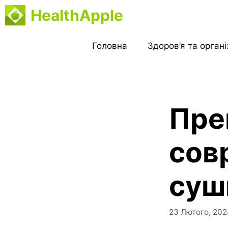
Перейти
HealthApple
до
вмісту
Головна
Здоров’я та орган
Пре
сов
суш
23 Лютого, 202