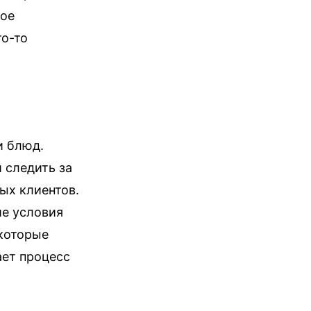
вое
то-то
т
,
и блюд.
 следить за
ых клиентов.
ие условия
 которые
ает процесс