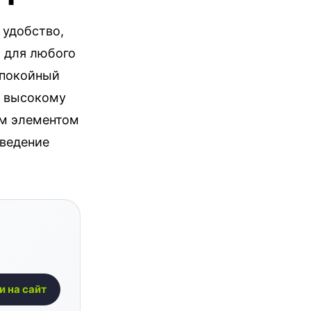
 удобство,
м для любого
спокойный
и высокому
ым элементом
аведение
и на сайт