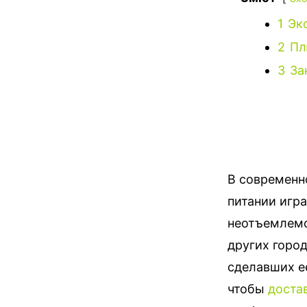
1
Эк
2
Пл
3
За
В современно
питании игра
неотъемлемо
других горо
сделавших е
чтобы
доста