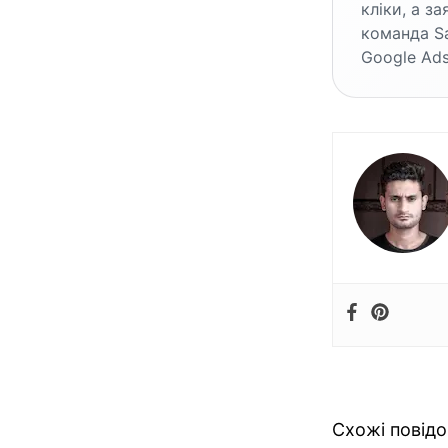
кліки, а з
команда S
Google Ads
Схожі повід