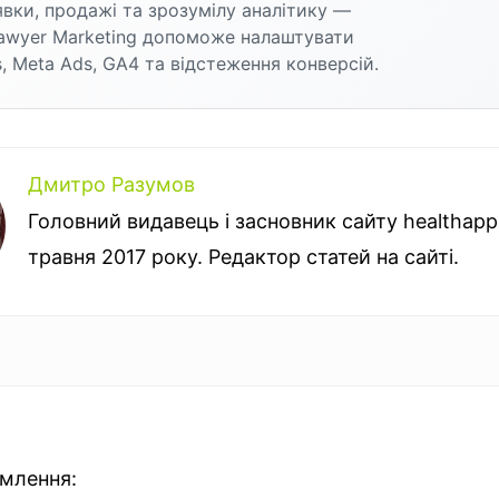
аявки, продажі та зрозумілу аналітику —
awyer Marketing допоможе налаштувати
, Meta Ads, GA4 та відстеження конверсій.
Дмитро Разумов
Головний видавець і засновник сайту healthapple
травня 2017 року. Редактор статей на сайті.
омлення: