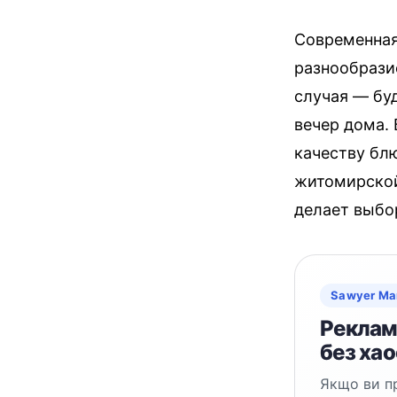
Современная
разнообрази
случая — бу
вечер дома.
качеству бл
житомирской
делает выбо
Sawyer Ma
Реклама
без хао
Якщо ви пр