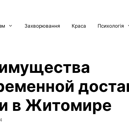
ізм
Захворювання
Краса
Психологія
имущества
ременной доста
и в Житомире
4