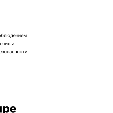
соблюдением
ения и
безопасности
ире