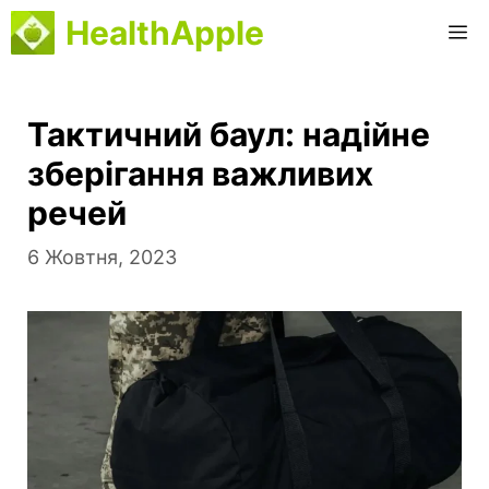
Перейти
HealthApple
М
до
вмісту
Тактичний баул: надійне
зберігання важливих
речей
6 Жовтня, 2023