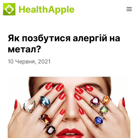
Перейти
HealthApple
M
до
вмісту
Як позбутися алергій на
метал?
10 Червня, 2021