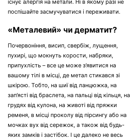
існує алергія на метали. Ні в якому разі не
поспішайте засмучуватися і переживати.
«Металевий» чи дерматит?
Почервоніння, висип, свербіж, лущення,
пухирі, що мокнуть корости, набряки,
припухлість – все це може з’явитися на
вашому тілі в місці, де метал стикався зі
шкірою. Тобто, на шиї від ланцюжка, на
зап’ясті від браслета, на пальці від кільця, на
грудях від кулона, на животі від пряжки
ременя, в місці проколу від пірсингу або на
мочках вух від сережок, а також від будь-
яких замків і застібок. І це далеко не весь