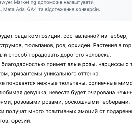
awyer Marketing допоможе налаштувати
, Meta Ads, GA4 та відстеження конверсій.
удет рада композиции, составленной из гербер,
струмов, тюльпанов, роз, орхидей. Растения в го
ый способ порадовать дорогого человека.
 благодарностью примет алые розы, нарциссы с 
ом, хризантемы уникального оттенка.
е понравятся нежные тюльпаны, солнечные мим
любимая девушка, невеста будет очарована неж
еями, розовыми розами, роскошными герберами.
и получат много позитивных эмоций от подаренн
тов, фрезий.