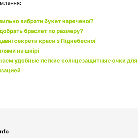
омлення:
вильно вибрати букет нареченої?
добрать браслет по размеру?
авні секрети краси з Піднебесної
плями на шкірі
раем удобные легкие солнцезащитные очки для 
изацией
Info