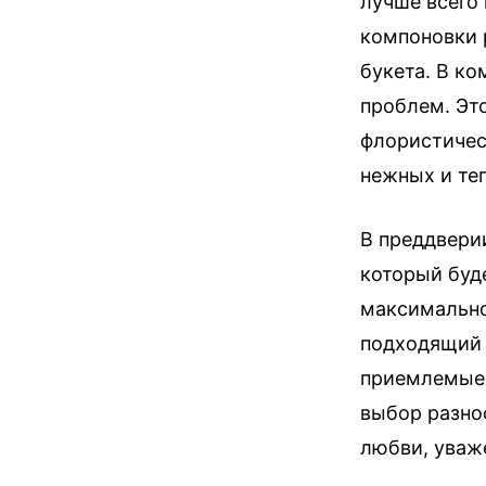
лучше всего
компоновки 
букета. В к
проблем. Эт
флористичес
нежных и те
В преддвери
который буд
максимально
подходящий в
приемлемые 
выбор разно
любви, уваж