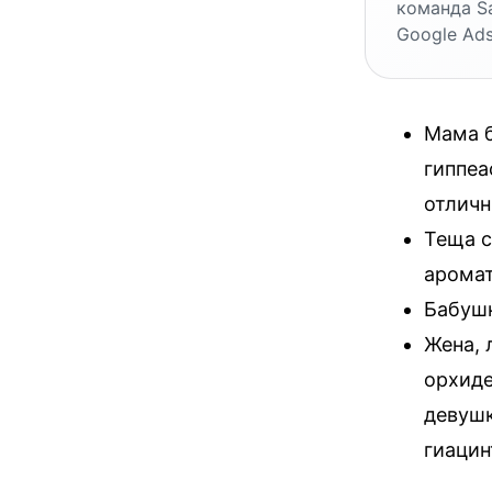
команда S
Google Ads
Мама б
гиппеа
отличн
Теща с
аромат
Бабушк
Жена, 
орхид
девушк
гиацин