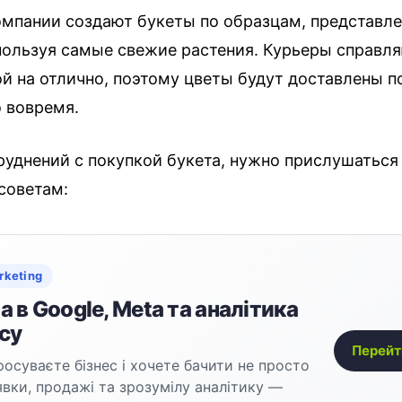
мпании создают букеты по образцам, представл
спользуя самые свежие растения. Курьеры справля
ой на отлично, поэтому цветы будут доставлены 
о вовремя.
руднений с покупкой букета, нужно прислушаться
советам:
rketing
 в Google, Meta та аналітика
су
Перейт
осуваєте бізнес і хочете бачити не просто
аявки, продажі та зрозумілу аналітику —