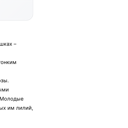
ршках –
тонким
озы.
ными
 Молодые
ых им лилий,