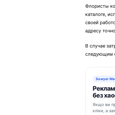
Флористы ко
каталоге, и
своей работ
адресу точн
В случае зат
следующим 
Sawyer Ma
Реклама
без хао
Якщо ви пр
кліки, а з