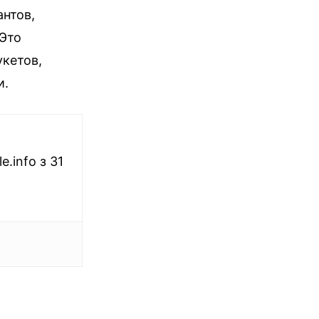
нтов,
 Это
кетов,
и.
.info з 31