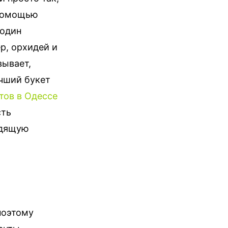
 помощью
 один
ер, орхидей и
вывает,
учший букет
тов в Одессе
сть
одящую
поэтому