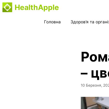
Перейти
HealthApple
до
вмісту
Головна
Здоров’я та орган
Ром
– ц
10 Березня, 20