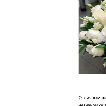
Отличным ша
незнакомке 