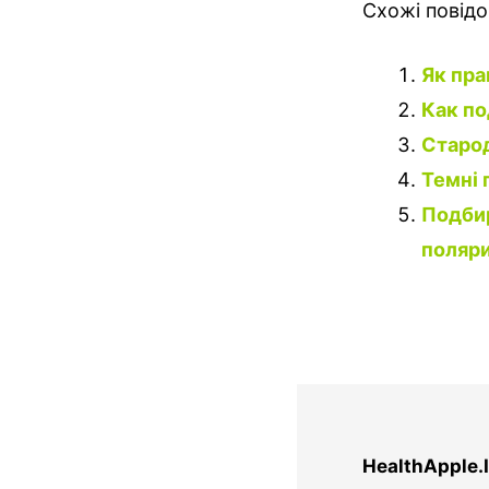
Схожі повід
Як пра
Как по
Старод
Темні 
Подби
поляр
HealthApple.