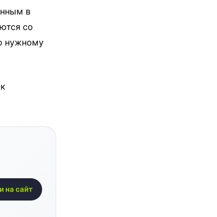
енным в
ются со
по нужному
 к
и на сайт