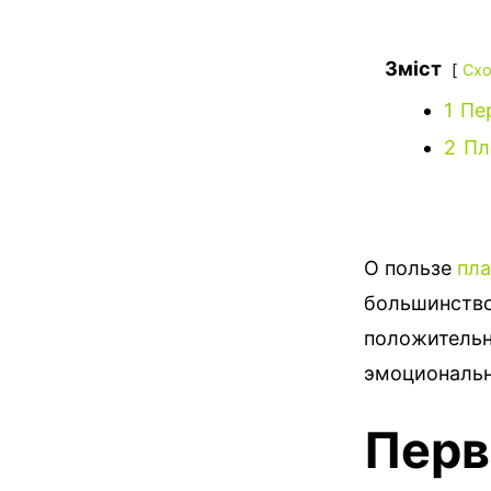
Зміст
Схо
1
Пе
2
Пл
О пользе
пла
большинство
положительн
эмоционально
Перв