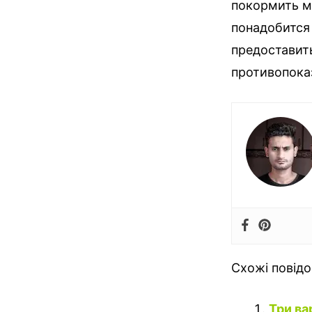
покормить ми
понадобится
предоставить
противопока
Схожі повід
Три в