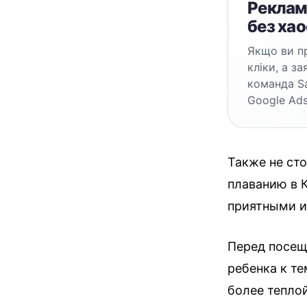
Реклама
без хао
Якщо ви пр
кліки, а з
команда S
Google Ads
Также не сто
плаванию в 
приятными и 
Перед посещ
ребенка к т
более тепло