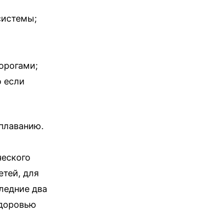
системы;
орогами;
 если
 плаванию.
ческого
тей, для
ледние два
здоровью