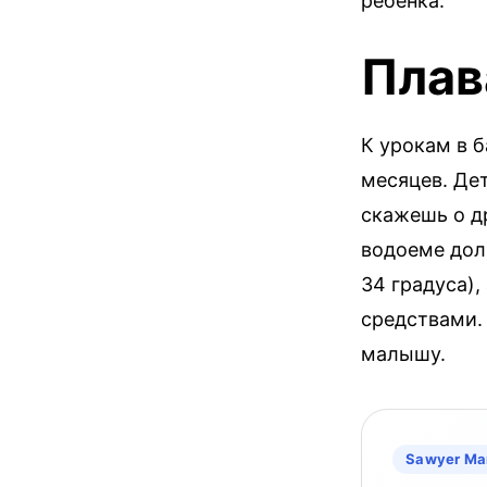
ребенка.
Плав
К урокам в б
месяцев. Дет
скажешь о др
водоеме дол
34 градуса)
средствами.
малышу.
Sawyer Ma