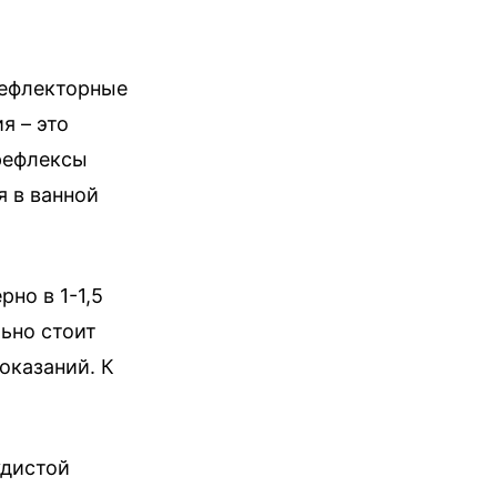
рефлекторные
я – это
рефлексы
я в ванной
но в 1-1,5
ьно стоит
оказаний. К
удистой