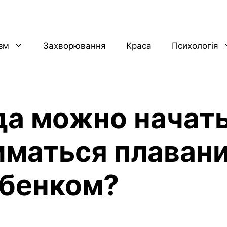
ізм
Захворювання
Краса
Психологія
да можно начат
иматься плаван
ебенком?