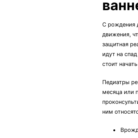
ванн
С рождения 
движения, ч
защитная ре
идут на спад
стоит начать
Педиатры ре
месяца или 
проконсульти
ним относятс
Врожде