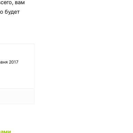
сего, вам
о будет
авня 2017
ами,