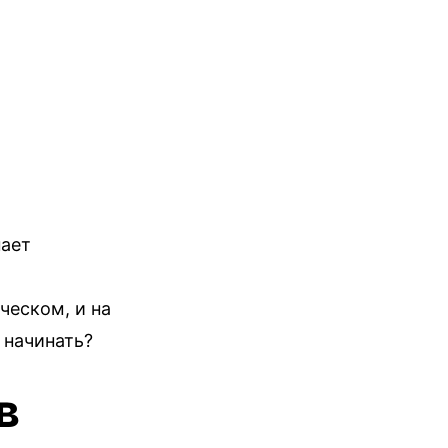
нает
ческом, и на
 начинать?
в