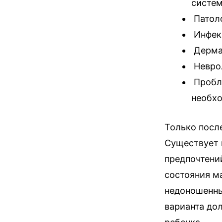
систем
Патоло
Инфекц
Дермат
Неврол
Пробле
необхо
Только после
Существует 
предпочтений
состояния м
недоношенны
варианта до