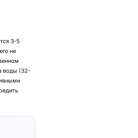
тся 3-5
его не
твенном
 воды (32-
сивными
редить