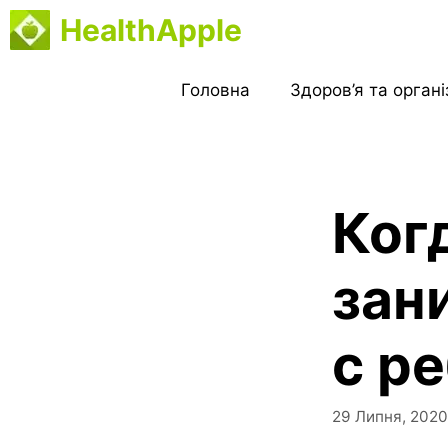
Перейти
HealthApple
до
вмісту
Головна
Здоров’я та орган
Ког
зан
с р
29 Липня, 2020