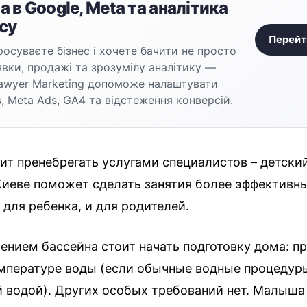
 в Google, Meta та аналітика
су
Перейт
осуваєте бізнес і хочете бачити не просто
аявки, продажі та зрозумілу аналітику —
awyer Marketing допоможе налаштувати
, Meta Ads, GA4 та відстеження конверсій.
ит пренебрегать услугами специалистов – детски
Киеве поможет сделать занятия более эффективн
для ребенка, и для родителей.
ением бассейна стоит начать подготовку дома: п
емпературе воды (если обычные водные процедур
й водой). Других особых требований нет. Малыша