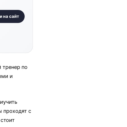
и на сайт
й тренер по
ыми и
риучить
ы проходят с
 стоит