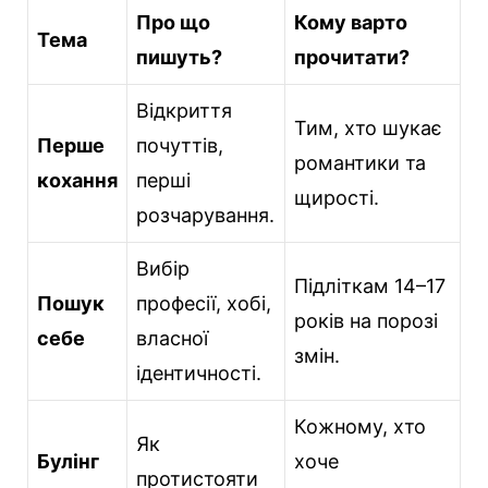
Про що
Кому варто
Тема
пишуть?
прочитати?
Відкриття
Тим, хто шукає
Перше
почуттів,
романтики та
кохання
перші
щирості.
розчарування.
Вибір
Підліткам 14–17
Пошук
професії, хобі,
років на порозі
себе
власної
змін.
ідентичності.
Кожному, хто
Як
Булінг
хоче
протистояти