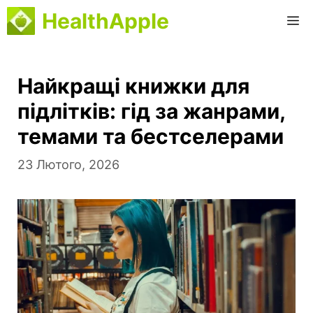
Перейти
HealthApple
М
до
вмісту
Найкращі книжки для
підлітків: гід за жанрами,
темами та бестселерами
23 Лютого, 2026