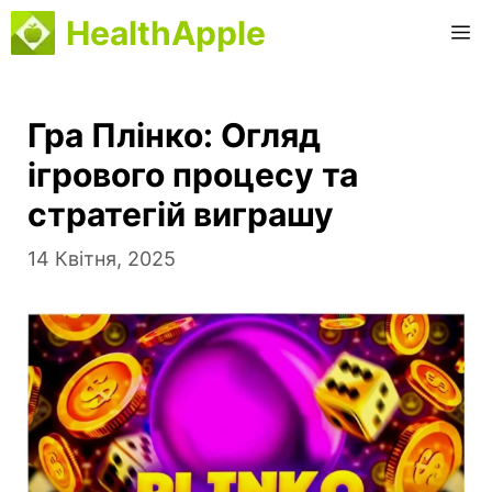
Перейти
HealthApple
М
до
вмісту
Гра Плінко: Огляд
ігрового процесу та
стратегій виграшу
14 Квітня, 2025