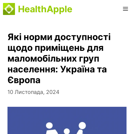
Перейти
HealthApple
М
до
вмісту
Які норми доступності
щодо приміщень для
маломобільних груп
населення: Україна та
Європа
10 Листопада, 2024