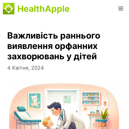
Перейти
HealthApple
M
до
вмісту
Важливість раннього
виявлення орфанних
захворювань у дітей
4 Квітня, 2024