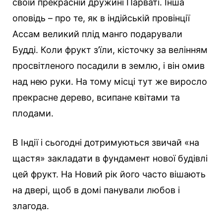
своїй прекрасній дружині Парваті. Інша
оповідь – про те, як в індійській провінції
Ассам великий плід манго подарували
Будді. Коли фрукт з’їли, кісточку за велінням
просвітленого посадили в землю, і він омив
над нею руки. На тому місці тут же виросло
прекрасне дерево, всипане квітами та
плодами.
В Індії і сьогодні дотримуються звичай «на
щастя» закладати в фундамент нової будівлі
цей фрукт. На Новий рік його часто вішають
на двері, щоб в домі панували любов і
злагода.