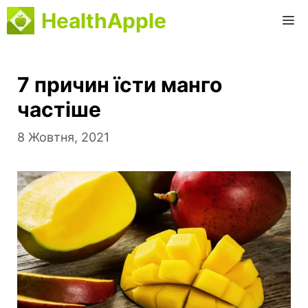
Перейти
HealthApple
М
до
вмісту
7 причин їсти манго
частіше
8 Жовтня, 2021