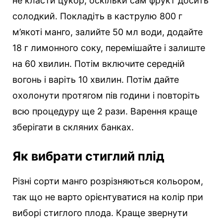
не класти цукор, оскільки сам фрукт досить
солодкий. Покладіть в каструлю 800 г
м’якоті манго, залийте 50 мл води, додайте
18 г лимонного соку, перемішайте і залиште
на 60 хвилин. Потім включите середній
вогонь і варіть 10 хвилин. Потім дайте
охолонути протягом пів години і повторіть
всю процедуру ще 2 рази. Варення краще
зберігати в скляних банках.
Як вибрати стиглий плід
Різні сорти манго розрізняються кольором,
так що не варто орієнтуватися на колір при
виборі стиглого плода. Краще звернути