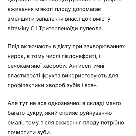
вживання м’якоті плоду допомагає
зменшити запалення внаслідок вмісту
вітаміну С і Тритерпеноїди лупеола.
Плід включають в дієту при захворюваннях
нирок, в тому числі пієлонефриті, і
сечокам’яної хвороби. Антисептичні
властивості фрукта використовують для
профілактики хвороб зубів і ясен.
Але тут не все однозначно: в складі манго
багато цукру, який сприяє руйнуванню
емалі, тому після вживання плоду потрібно
почистити зуби.