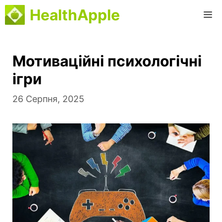
Перейти
HealthApple
М
до
вмісту
Мотиваційні психологічні
ігри
26 Серпня, 2025